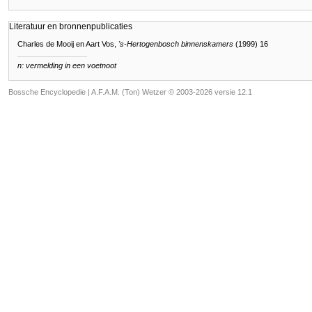
Literatuur en bronnenpublicaties
Charles de Mooij en Aart Vos,
's-Hertogenbosch binnenskamers
(1999) 16
n: vermelding in een voetnoot
Bossche Encyclopedie |
A.F.A.M. (Ton) Wetzer © 2003-2026 versie 12.1