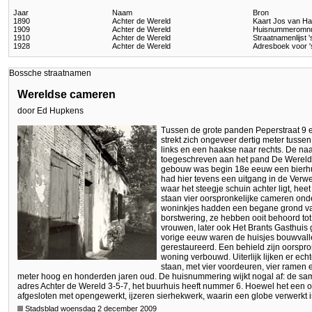
Jaar
Naam
Bron
1890
Achter de Wereld
Kaart Jos van H
1909
Achter de Wereld
Huisnummeromn
1910
Achter de Wereld
Straatnamenlijst
1928
Achter de Wereld
Adresboek voor 
Bossche straatnamen
Wereldse cameren
door Ed Hupkens
Tussen de grote panden Peperstraat 9 e
strekt zich ongeveer dertig meter tusse
links en een haakse naar rechts. De naa
toegeschreven aan het pand De Wereld 
gebouw was begin 18e eeuw een bierhu
had hier tevens een uitgang in de Verwe
waar het steegje schuin achter ligt, hee
staan vier oorspronkelijke cameren ond
woninkjes hadden een begane grond van 
borstwering, ze hebben ooit behoord to
vrouwen, later ook Het Brants Gasthuis 
vorige eeuw waren de huisjes bouwvalle
gerestaureerd. Een behield zijn oorspron
woning verbouwd. Uiterlijk lijken er echt
staan, met vier voordeuren, vier ramen 
meter hoog en honderden jaren oud. De huisnummering wijkt nogal af: de sam
adres Achter de Wereld 3-5-7, het buurhuis heeft nummer 6. Hoewel het een o
afgesloten met opengewerkt, ijzeren sierhekwerk, waarin een globe verwerkt i
Stadsblad woensdag 2 december 2009