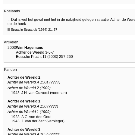
Roelands
... Dat is wel het geval met het in de nabijheid gelegen straatje 'Achter de Wer
op de hoek.
Straat in Straat uit (1984) 21, 37
Artikelen
2003
Wim Hagemans
Achter de Wereld 3-5-7
Bossche Pracht 11 (2003) 257-260
Panden
Achter de Wereld 2
Achter de Wereld A 150a (????)
Achter de Wereld 2 (1909)
1943
J.H. van Outvorst (voerman)
Achter de Wereld 1
Achter de Wereld A 150 (????)
Achter de Wereld 1 (1909)
1928
A.C. van den Oord
1943
J. van der Zant (verpleger)
Achter de Wereld 3
Achter de Wereld A 105b (????)