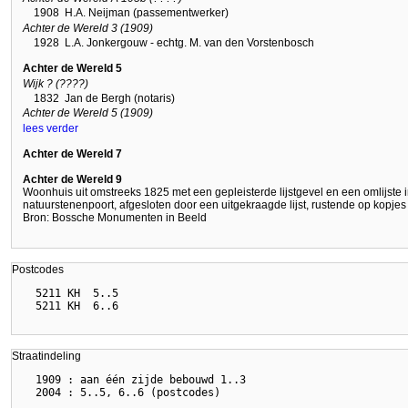
1908
H.A. Neijman (passementwerker)
Achter de Wereld 3 (1909)
1928
L.A. Jonkergouw - echtg. M. van den Vorstenbosch
Achter de Wereld 5
Wijk ? (????)
1832
Jan de Bergh (notaris)
Achter de Wereld 5 (1909)
lees verder
Achter de Wereld 7
Achter de Wereld 9
Woonhuis uit omstreeks 1825 met een gepleisterde lijstgevel en een omlijste i
natuurstenenpoort, afgesloten door een uitgekraagde lijst, rustende op kopje
Bron: Bossche Monumenten in Beeld
Postcodes
  5211 KH  5..5

Straatindeling
  1909 : aan één zijde bebouwd 1..3
