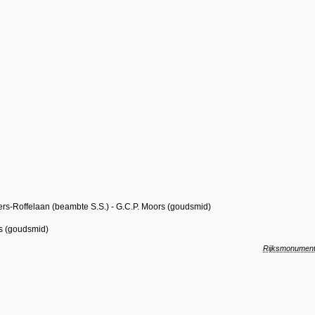
jpers-Roffelaan (beambte S.S.) - G.C.P. Moors (goudsmid)
rs (goudsmid)
Rijksmonumen