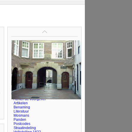
Kadastrale kaart
Perceel:
HTG00-H-6372
Op deze pagina
Achter de voorgevel
Artikelen
Benaming
Literatuur
Mosmans
Panden
Postcodes
Straatindeling
Volkstelling 1822