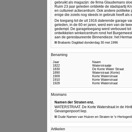
gebruikt als magazijn: de firma Glaudemans sloe
Ruim 23 jaar geleden ontdekte de stadspartij Kni
en cultureel actiecentrum. Ook andere politieke
enige die zoiets nog steeds in gebruik heeft als
De toegang tot de uit 1916 daterende garage van
geleden, in de 60-er jaren, werd een van de twe
gedempt. De garagetoegang werd verbouwd tot e
ontwikkelen winkelcentrum rond het Burgemeeste
aan de gerestaureerde Binnendieze: het Herman
Brabants Dagblad donderdag 30 mei 1996
Benaming
Jaar
Naam
1822
Waterstraatje
1830
De Korte Water Straat
1890
Waterstraat (Korte)
1909
Korte Waterstraat
1910
Korte Waterstraat
1928
Korte Waterstraat
Mosmans
Namen der Straten enz.
WATERSTRAAT. De Korte Waterstraat in de Hinth
Gevangenpoort liep.
Oude Namen van Huizen en Straten te 's-Hertogen
Artikelen