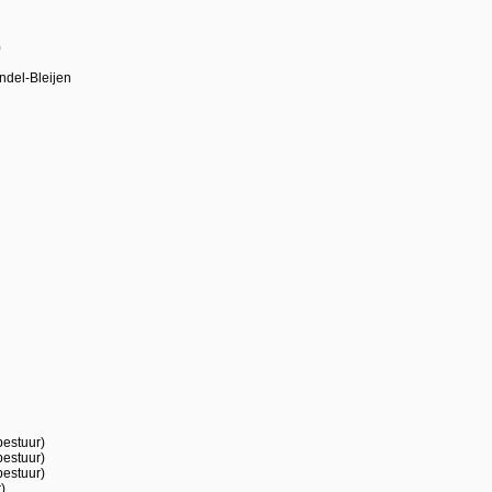
)
jndel-Bleijen
bestuur)
bestuur)
bestuur)
)