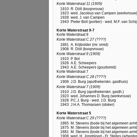
Korte Waterstraat 11 (1909)
1910
R. Döll (koopvrouw)
1923
wed. Jacobus van Campen (werkvrouw
1928
wed. J. van Campen
1943
Pieter Boll (portier) - wed. M.F. van Schi
Korte Waterstraat 9-7
Korte Waterstraat 9
Korte Waterstraat C 27 (????)
1881
A. Krijbolder (mr. smid)
1908
R. Döll (koopvrouw)
Korte Waterstraat 9 (1909)
1910
P. Bol
1928
A.E. Scheepers
1943
A.E. Scheepers (goudsmid)
Korte Waterstraat 7
Korte Waterstraat C 28 (????)
1908
J.D. Burg (apothekerskn. gasthuis)
Korte Waterstraat 7 (1909)
1910
J.D. Burg (apothekerskn. gasth.)
1923
wed. Johannes D. Burg (werkvrouw)
1928
P.C.J. Burg - wed. J.D. Burg
1943
J.H.A. Thomassen (stoker)
Korte Waterstraat 5
Korte Waterstraat C 29 (????)
1865
M. Stevens (bode bij het algemeen arm
1875
M. Stevens (bode bij het algemeen arm
1881
M. Stevens (bode bij het algemeen arm
1908
wed. H. Jongbloed - Fr. Stelles (arbeider