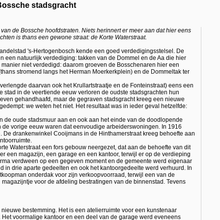
ossche stadsgracht
van de Bossche hoofdstraten. Niets herinnert er meer aan dat hier eens
hten is thans een gewone straat: de Korte Waterstraat.
handelstad 's-Hertogenbosch kende een goed verdedigingsstelsel. De
 een natuurlijk verdediging: takken van de Dommel en de Aa die hier
e manier niet verdedigd: daarom groeven de Bosschenaren hier een
, (thans stromend langs het Herman Moerkerkplein) en de Dommeltak ter
t verlengde daarvan ook het Krullartstraatje en de Fonteinstraat) eens een
de stad in de veertiende eeuw verloren de oudste stadsgrachten hun
 bleven gehandhaafd, maar de gegraven stadsgracht kreeg een nieuwe
edempt: we weten het niet. Het resultaat was in ieder geval hetzelfde:
en de oude stadsmuur aan en ook aan het einde van de doodlopende
an de vorige eeuw waren dat eenvoudige arbeiderswoningen. In 1916
ie. De drankenwinkel Cooijmans in de Hinthamerstraat kreeg behoefte aan
ntoorruimte.
rte Waterstraat een fors gebouw neergezet, dat aan de behoefte van dit
r een magazijn, een garage en een kantoor, terwijl er op de verdieping
 firma verdween op een gegeven moment en de gemeente werd eigenaar
 in drie aparte gedeelten en ook het kantoorgedeelte werd verhuurd. In
koopman onderdak voor zijn verkoopvoorraad, terwijl een van de
 magazijntje voor de afdeling bestratingen van de binnenstad. Tevens
n nieuwe bestemming. Het is een atelierruimte voor een kunstenaar
. Het voormalige kantoor en een deel van de garage werd eveneens