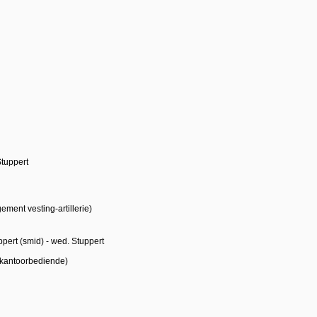
tuppert
gement vesting-artillerie)
pert (smid) - wed. Stuppert
 (kantoorbediende)