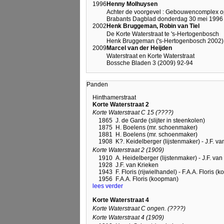
1996
Henny Molhuysen
Achter de voorgevel : Gebouwencomplex o
Brabants Dagblad donderdag 30 mei 1996 (
2002
Henk Bruggeman, Robin van Tiel
De Korte Waterstraat te 's-Hertogenbosch
Henk Bruggeman ('s-Hertogenbosch 2002)
2009
Marcel van der Heijden
Waterstraat en Korte Waterstraat
Bossche Bladen 3 (2009) 92-94
Panden
Hinthamerstraat
Korte Waterstraat 2
Korte Waterstraat C 15 (????)
1865
J. de Garde (slijter in steenkolen)
1875
H. Boelens (mr. schoenmaker)
1881
H. Boelens (mr. schoenmaker)
1908
K?. Keidelberger (lijstenmaker) - J.F. va
Korte Waterstraat 2 (1909)
1910
A. Heidelberger (lijstenmaker) - J.F. van
1928
J.F. van Krieken
1943
F. Floris (rijwielhandel) - F.A.A. Floris 
1956
F.A.A. Floris (koopman)
lees verder
Korte Waterstraat 4
Korte Waterstraat C ongen. (????)
Korte Waterstraat 4 (1909)