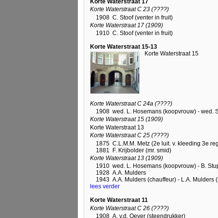
Korte Waterstraat 17
Korte Waterstraat C 23 (????)
1908
C. Stoof (venter in fruit)
Korte Waterstraat 17 (1909)
1910
C. Stoof (venter in fruit)
Korte Waterstraat 15-13
Korte Waterstraat 15
Korte Waterstraat C 24a (????)
1908
wed. L. Hosemans (koopvrouw) - wed. S
Korte Waterstraat 15 (1909)
Korte Waterstraat 13
Korte Waterstraat C 25 (????)
1875
C.L.M.M. Metz (2e luit. v. kleeding 3e re
1881
F. Krijbolder (mr. smid)
Korte Waterstraat 13 (1909)
1910
wed. L. Hosemans (koopvrouw) - B. Stup
1928
A.A. Mulders
1943
A.A. Mulders (chauffeur) - L.A. Mulders
lees verder
Korte Waterstraat 11
Korte Waterstraat C 26 (????)
1908
A. v.d. Oever (steendrukker)