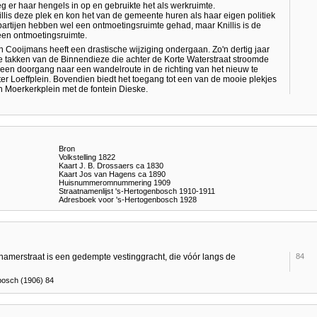
g er haar hengels in op en gebruikte het als werkruimte.
llis deze plek en kon het van de gemeente huren als haar eigen politiek
 partijen hebben wel een ontmoetingsruimte gehad, maar Knillis is de
 een ontmoetingsruimte.
 Cooijmans heeft een drastische wijziging ondergaan. Zo'n dertig jaar
e takken van de Binnendieze die achter de Korte Waterstraat stroomde
en doorgang naar een wandelroute in de richting van het nieuw te
r Loeffplein. Bovendien biedt het toegang tot een van de mooie plekjes
 Moerkerkplein met de fontein Dieske.
Bron
Volkstelling 1822
Kaart J. B. Drossaers ca 1830
Kaart Jos van Hagens ca 1890
Huisnummeromnummering 1909
Straatnamenlijst 's-Hertogenbosch 1910-1911
Adresboek voor 's-Hertogenbosch 1928
amerstraat is een gedempte vestinggracht, die vóór langs de
84
bosch (1906) 84