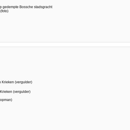
p gedempte Bossche stadsgracht
foto)
n Krieken (vergulder)
 Krieken (vergulder)
(koopman)