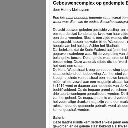
Gebouwencomplex op gedempte B
door Henny Molhuysen
Een iets naar beneden lopende straat vanaf één 
water was. Een van de oudste Bossche stadsgrac
De acht eeuwen geleden gestichte vesting- en 
ommuurde stad kende langs twee van haar zijden
een delta vormden. Slechts één zijde was op di
stadsgracht, tussen het water bij de Waterpoort
hoogte van het huidige Achter het Stadhuis.
Dat betekent, dat de Korte Waterstraat (en in he
gegraven waterloop was. Bij de vergroting van 
belangrijke functie. De originele waterstromen
bestemming. Deze watertak slibde dicht of werd g
het werd een straat.
De Korte Waterstraat kreeg een bebouwing teg
straat ontstond een bebouwing. Aan het eind v
kreeg het einde van de straat een nieuwe funct
méér ruimte, zowel aan een magazijn als aan ka
In 1916 werd er daarom aan het einde van de Ko
bedrijf voldeed. Op de begane grond verscheen e
drie aparte woningen gerealiseerd werden. De
van het geheel. De magazijnruimte werd verdeeld
het voormalige drankenmagazijn vond een markt
ruimten door de gemeente gebruikt werd als een
kon er geschaft worden.
Galerie
Deze laatste ruimte kent sedert enkele jaren ee
geworden en de galerie staat bekend als: KW14