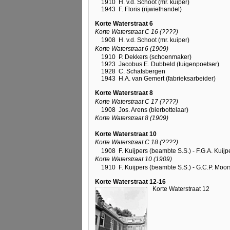
1910
H. v.d. Schoot (mr. kuiper)
1943
F. Floris (rijwielhandel)
Korte Waterstraat 6
Korte Waterstraat C 16 (????)
1908
H. v.d. Schoot (mr. kuiper)
Korte Waterstraat 6 (1909)
1910
P. Dekkers (schoenmaker)
1923
Jacobus E. Dubbeld (tuigenpoetser)
1928
C. Schatsbergen
1943
H.A. van Gemert (fabrieksarbeider)
Korte Waterstraat 8
Korte Waterstraat C 17 (????)
1908
Jos. Arens (bierbottelaar)
Korte Waterstraat 8 (1909)
Korte Waterstraat 10
Korte Waterstraat C 18 (????)
1908
F. Kuijpers (beambte S.S.) - F.G.A. Kui
Korte Waterstraat 10 (1909)
1910
F. Kuijpers (beambte S.S.) - G.C.P. Moo
Korte Waterstraat 12-16
Korte Waterstraat 12