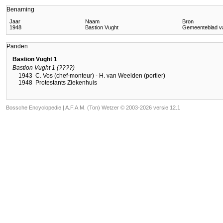
Benaming
Jaar
Naam
Bron
1948
Bastion Vught
Gemeenteblad va
Panden
Bastion Vught 1
Bastion Vught 1 (????)
1943
C. Vos (chef-monteur) - H. van Weelden (portier)
1948
Protestants Ziekenhuis
Bossche Encyclopedie |
A.F.A.M. (Ton) Wetzer © 2003-2026 versie 12.1