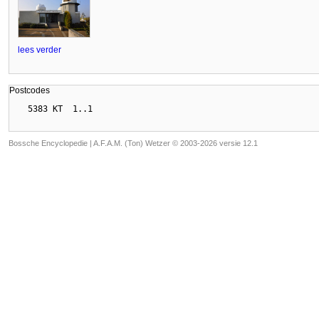
lees verder
Postcodes
Bossche Encyclopedie |
A.F.A.M. (Ton) Wetzer © 2003-2026 versie 12.1