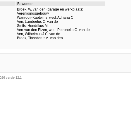
Bewoners
a
Broek, W. van den (garage en werkplaats)
Verenigingsgebouw
Wanrooij-Kapteijns, wed. Adriana C.
a
Ven, Lambertus C. van de
a
Smits, Hendrikus M.
Ven-van den Elzen, wed. Petronella C. van de
Ven, Wilhelmus J.C. van de
Braak, Theodorus A. van den
026 versie 12.1