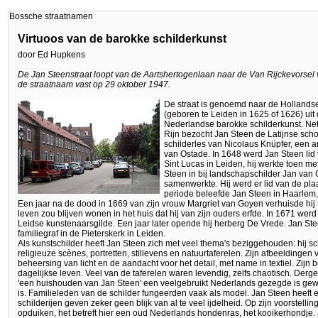
Bossche straatnamen
Virtuoos van de barokke schilderkunst
door Ed Hupkens
De Jan Steenstraat loopt van de Aartshertogenlaan naar de Van Rijckevorse
de straatnaam vast op 29 oktober 1947.
De straat is genoemd naar de Hollands
(geboren te Leiden in 1625 of 1626) uit
Nederlandse barokke schilderkunst. Net 
Rijn bezocht Jan Steen de Latijnse scho
schilderles van Nicolaus Knüpfer, een 
van Ostade. In 1648 werd Jan Steen lid v
Sint Lucas in Leiden, hij werkte toen met
Steen in bij landschapschilder Jan van G
samenwerkte. Hij werd er lid van de plaa
periode beleefde Jan Steen in Haarlem
Een jaar na de dood in 1669 van zijn vrouw Margriet van Goyen verhuisde hij t
leven zou blijven wonen in het huis dat hij van zijn ouders erfde. In 1671 wer
Leidse kunstenaarsgilde. Een jaar later opende hij herberg De Vrede. Jan Steen 
familiegraf in de Pieterskerk in Leiden.
Als kunstschilder heeft Jan Steen zich met veel thema's beziggehouden: hij sc
religieuze scènes, portretten, stillevens en natuurtaferelen. Zijn afbeeldinge
beheersing van licht en de aandacht voor het detail, met name in textiel. Zijn
dagelijkse leven. Veel van de taferelen waren levendig, zelfs chaotisch. Der
'een huishouden van Jan Steen' een veelgebruikt Nederlands gezegde is ge
is. Familieleden van de schilder fungeerden vaak als model. Jan Steen heeft e
schilderijen geven zeker geen blijk van al te veel ijdelheid. Op zijn voorstell
opduiken, het betreft hier een oud Nederlands hondenras, het kooikerhondje. J