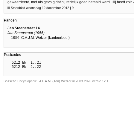
gewaardeerd, met als gevolg dat hij redelijk goed betaald werd. Hij heeft zo'n
Stadsblad woensdag 12 december 2012 | 9
Panden
Jan Steenstraat 14
Jan Steenstraat (1956)
1956
C.A.J.M. Wetzer (kantoorbed.)
Postcodes
  5212 EN  1..21

Bossche Encyclopedie |
A.F.A.M. (Ton) Wetzer © 2003-2026 versie 12.1