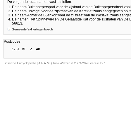
De volgende straatnamen vast te stellen:
De naam Buitenpeperspad voor de zijstraat van de Buitenpepersdreef zoa
De naam IJsvogel voor de zijstraat van de Karekiet zoals aangegeven op 
De naam Achter de Bijenkorf voor de zijstraat van de Westwal zoals aang
De namen
Het Spinnewiel
en De Gelaarsde Kat voor de zijstraten van De
56613.
Gemeente 's-Hertogenbosch
Postcodes
Bossche Encyclopedie |
A.F.A.M. (Ton) Wetzer © 2003-2026 versie 12.1