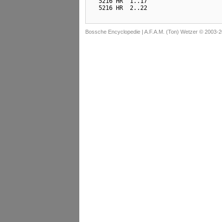
  5216 HR  1..17

Bossche Encyclopedie |
A.F.A.M. (Ton) Wetzer © 2003-2