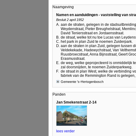
Naamgeving
Namen en aanduidingen - vaststelling van st
Besluit 2 april 1952
A.
aan de straten, gelegen in de stadsuitbreidi
Weydenstraat, Pieter Breughelstraat, Memlinc
David Teniersstraat en Jordaensstraat.
B.
de straat, welke tot nu toe Lucas van Leydenst
C.
het park in plan Zuid te noemen Zuiderpark.
D.
aan de straten in plan Zuid, gelegen tussen 
Veldekekade, Hadewychstraat, Van Velthemstr
Ruusbroecstraat, Anna Bijnsstraat, Geert Gro
Erasmusstraat.
E.
de weg, welke geprojecteerd is onmiddelijk te
zal doorsnijden, te noemen Zuiderparkweg.
F.
de straat in plan West, welke de verbinding v
fabriek van de Remmington Rand is gelegen,
Gemeente 's-Hertogenbosch
Panden
Jan Smekenstraat 2-14
lees verder