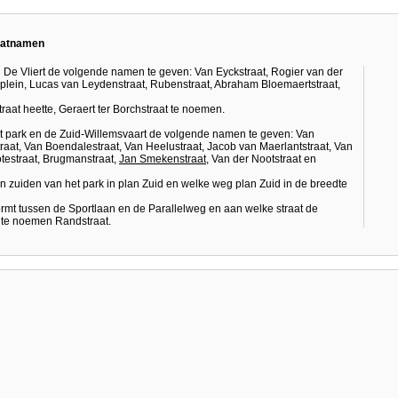
raatnamen
ng De Vliert de volgende namen te geven: Van Eyckstraat, Rogier van der
plein, Lucas van Leydenstraat, Rubenstraat, Abraham Bloemaertstraat,
raat heette, Geraert ter Borchstraat te noemen.
dit park en de Zuid-Willemsvaart de volgende namen te geven: Van
aat, Van Boendalestraat, Van Heelustraat, Jacob van Maerlantstraat, Van
otestraat, Brugmanstraat,
Jan Smekenstraat
, Van der Nootstraat en
n zuiden van het park in plan Zuid en welke weg plan Zuid in de breedte
ormt tussen de Sportlaan en de Parallelweg en aan welke straat de
 te noemen Randstraat.