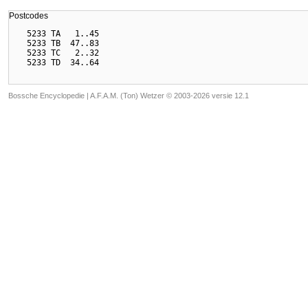
Postcodes
  5233 TA   1..45

  5233 TB  47..83

  5233 TC   2..32

Bossche Encyclopedie |
A.F.A.M. (Ton) Wetzer © 2003-2026 versie 12.1