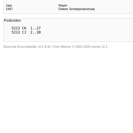
Jaar
Naam
1947
Dokter Schaepmanstraat
Postcodes
  5213 CH  1..27

Bossche Encyclopedie |
A.F.A.M. (Ton) Wetzer © 2003-2026 versie 12.1