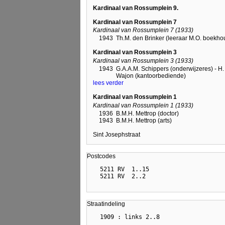
Kardinaal van Rossumplein 9.
Kardinaal van Rossumplein 7
Kardinaal van Rossumplein 7 (1933)
1943
Th.M. den Brinker (leeraar M.O. boekh
Kardinaal van Rossumplein 3
Kardinaal van Rossumplein 3 (1933)
1943
G.A.A.M. Schippers (onderwijzeres) - H.
Wajon (kantoorbediende)
lees verder
Kardinaal van Rossumplein 1
Kardinaal van Rossumplein 1 (1933)
1936
B.M.H. Mettrop (doctor)
1943
B.M.H. Mettrop (arts)
Sint Josephstraat
Postcodes
  5211 RV  1..15

Straatindeling