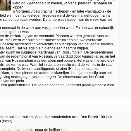
werd druk gehandeld in koeien, varkens, paarden, schapen en
kippen.
's Morgens vroeg brachten schepen - en later vrachtauto's - de
deld en in de nabijgelegen kroegjes werd de keel nat gehouden. En 's
er schoongemaakt worden. De andere zes dagen van de week was het
 er eenmaal in de week aan vastgebonden werd. En dan was er natuurlijk
gen in gebruik was.
 over de verhuizing van de veemarkt. Plannen werden gemaakt voor de
in 1931 werd ver buiten het stadscentrum een nieuwe overdekte
Bossche middenstand verwachtte een terugloop van het aantal klanten
aliseerd. Het nu lege plein diende een naam te krijgen.
 later kwam de suggestie: Kardinaal van Rossumplein. De gemeenteraad
 van de redemptorist Van Rossum, vervaardigd door August Falise, op het
al van Rossumplein was een plein met bomen. Het was er niet erg druk.
ls het kermis was. Want tot in de jaren zestig werd de kermis in de stad
sumplein. De twee tussenliggende straten (Hinthamerstraat en
kken, suikerspinnen en andere lekkernijen. In de jaren zestig nam het
 omgeving ondergingen veranderingen. De nieuwbouw van het Groot
 van het plein.
d één parkeerterrein. De koeien hadden nu definitief plaats gemaakt voor
h maar ook daarbuiten. 'Appel bouwmaterialen nv te Den Bosch 100 jaar
(foto's)
n meer op het plein, maar de heilige koe