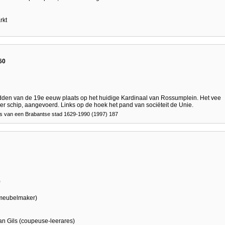
rkt
60
den van de 19e eeuw plaats op het huidige Kardinaal van Rossumplein. Het vee
per schip, aangevoerd. Links op de hoek het pand van sociëteit de Unie.
s van een Brabantse stad 1629-1990 (1997) 187
)
(meubelmaker)
 van Gils (coupeuse-leerares)