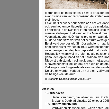
dieren naar de marktplaats. Er werd druk gehan
avonds moesten vanzelfsprekend de straten we
plein leeg.
Enkel het ijzerwerk herinnerde aan het vee dat
ook een houten politiepostje, dat op de marktda
Er ontstond in de twintiger jaren een discussie
nieuwe stadwijken Het Zand en De Muntel maar 
Veemarkt geopend. Ondanks protesten, want de 
nu de Veemarkt zo ver van het centrum werd gere
Eerst werd voorgesteld Sint Josephplein, maar
nam dit voorstel over en in 1934 werd het beeld
naar hem genoemde plein geplaatst. Het Kardina
Het publiek kwam wel in groten getale opzetten a
gehouden op de Markt en het Kardinaal van Ros
Nieuwstraat) stonden vol met kramen met zuursto
autoverkeer sterk toe, en ook het plein en de
Ziekengasthuis fungeerde als een van de wanden
De straten werden verlegd en het plein zelf wer
de heilige koe: de auto.
Brabants Dagblad vrijdag 2 mei 1997
Artikelen
1968
Redactie
Bedrijf van naam, niet alleen in Den Bosc
Brabants Dagblad dinsdag 22 oktober 1968 
1997
Henny Molhuysen
Verdwenen stadsbeelden : Geen echte koeie