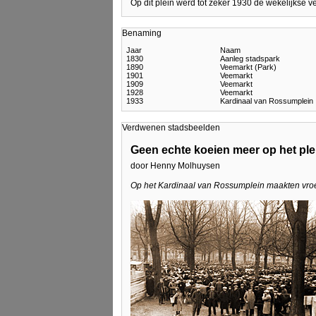
Op dit plein werd tot zeker 1930 de wekelijkse
Benaming
Jaar
Naam
1830
Aanleg stadspark
1890
Veemarkt (Park)
1901
Veemarkt
1909
Veemarkt
1928
Veemarkt
1933
Kardinaal van Rossumplein
Verdwenen stadsbeelden
Geen echte koeien meer op het plei
door Henny Molhuysen
Op het Kardinaal van Rossumplein maakten vroeg