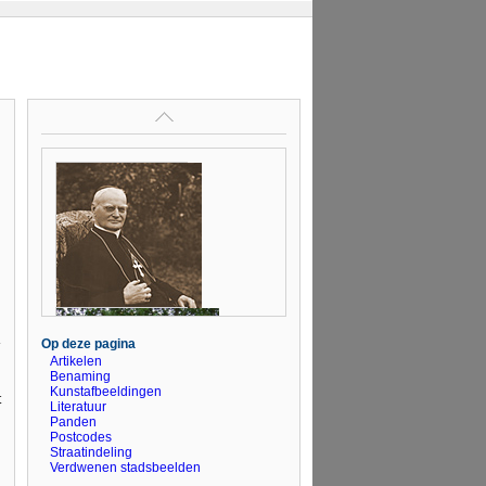
Op deze pagina
Artikelen
Benaming
Kunstafbeeldingen
t
Literatuur
Panden
Postcodes
Straatindeling
Verdwenen stadsbeelden