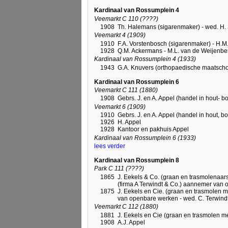
Kardinaal van Rossumplein 4
Veemarkt C 110 (????)
1908
Th. Halemans (sigarenmaker) - wed. H.
Veemarkt 4 (1909)
1910
F.A. Vorstenbosch (sigarenmaker) - H.M. 
1928
Q.M. Ackermans - M.L. van de Weijenbe
Kardinaal van Rossumplein 4 (1933)
1943
G.A. Knuvers (orthopaedische maatschoe
Kardinaal van Rossumplein 6
Veemarkt C 111 (1880)
1908
Gebrs. J. en A. Appel (handel in hout- 
Veemarkt 6 (1909)
1910
Gebrs. J. en A. Appel (handel in hout, 
1926
H. Appel
1928
Kantoor en pakhuis Appel
Kardinaal van Rossumplein 6 (1933)
lees verder
Kardinaal van Rossumplein 8
Park C 111 (????)
1865
J. Eekels & Co. (graan en trasmolenaars 
(firma A Terwindt & Co.) aannemer van
1875
J. Eekels en Cie. (graan en trasmolen m
van openbare werken - wed. C. Terwindt 
Veemarkt C 112 (1880)
1881
J. Eekels en Cie (graan en trasmolen me
1908
A.J. Appel