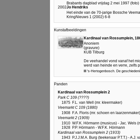
Brabants dagblad vrijdag 2 mei 1997 (foto)
2002
Jo Hendriks
Het einde van de 70-jarige Bossche Veema
KringNieuws 1 (2002) 6-8
Kunstafbeeldingen
Kardinaal van Rossumplein, 18
Anoniem
(gravure)
KUB Tilburg
De veehandel vond vanaf het mid
werd van heinde en verre, zelfs 
's-Hertogenbosch. De geschiedeni
Panden
Kardinaal van Rossumplein 2
Park C 109 (????)
1875
F.L. van Well (mr. kleermaker)
Veemarkt C 109 (1880)
1908
F.A. Floris (mr. schoen en laarzenmaker
Veemarkt 2 (1909)
1910
W.F.K. Hörmann (musicus) - Jac. Wels 
1928
P.P. Hörmann - W.F.K. Hörmann
Kardinaal van Rossumplein 2 (1933)
1943
P.J.J.M.A. Burg (teekenaar P.T.T.) - A.J.