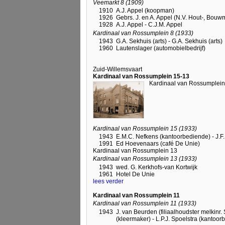
Veemarkt 8 (1909)
1910
A.J. Appel (koopman)
1926
Gebrs. J. en A. Appel (N.V. Hout-, Bouw
1928
A.J. Appel - C.J.M. Appel
Kardinaal van Rossumplein 8 (1933)
1943
G.A. Sekhuis (arts) - G.A. Sekhuis (arts)
1960
Lautenslager (automobielbedrijf)
Zuid-Willemsvaart
Kardinaal van Rossumplein 15-13
Kardinaal van Rossumplein
Kardinaal van Rossumplein 15 (1933)
1943
E.M.C. Nefkens (kantoorbediende) - J.F
1991
Ed Hoevenaars (café De Unie)
Kardinaal van Rossumplein 13
Kardinaal van Rossumplein 13 (1933)
1943
wed. G. Kerkhofs-van Kortwijk
1961
Hotel De Unie
lees verder
Kardinaal van Rossumplein 11
Kardinaal van Rossumplein 11 (1933)
1943
J. van Beurden (filiaalhoudster melkinr.
(kleermaker) - L.P.J. Spoelstra (kantoo