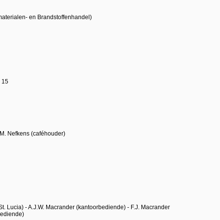
materialen- en Brandstoffenhandel)
 15
.M. Nefkens (caféhouder)
 St. Lucia) - A.J.W. Macrander (kantoorbediende) - F.J. Macrander
rbediende)