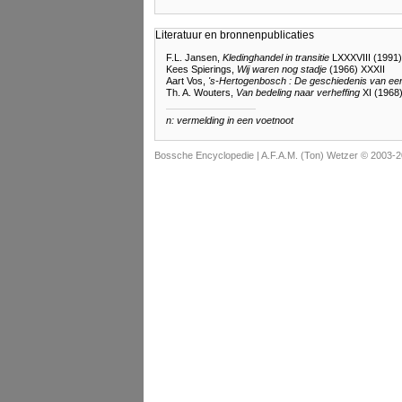
Literatuur en bronnenpublicaties
F.L. Jansen,
Kledinghandel in transitie
LXXXVIII (1991)
Kees Spierings,
Wij waren nog stadje
(1966) XXXII
Aart Vos,
's-Hertogenbosch : De geschiedenis van ee
Th. A. Wouters,
Van bedeling naar verheffing
XI (1968
n: vermelding in een voetnoot
Bossche Encyclopedie |
A.F.A.M. (Ton) Wetzer © 2003-2