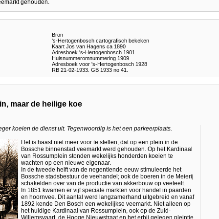
 veemarkt gehouden.
Bron
's-Hertogenbosch cartografisch bekeken
Kaart Jos van Hagens ca 1890
Adresboek 's-Hertogenbosch 1901
Huisnummeromnummering 1909
Adresboek voor 's-Hertogenbosch 1928
RB 21-02-1933. GB 1933 no 41.
n, maar de heilige koe
er koeien de dienst uit. Tegenwoordig is het een parkeerplaats.
Het is haast niet meer voor te stellen, dat op een plein in de
Bossche binnenstad veemarkt werd gehouden. Op het Kardinaal
van Rossumplein stonden wekelijks honderden koeien te
wachten op een nieuwe eigenaar.
In de tweede helft van de negentiende eeuw stimuleerde het
Bossche stadsbestuur de veehandel; ook de boeren in de Meierij
schakelden over van de productie van akkerbouw op veeteelt.
In 1851 kwamen er vijf speciale markten voor handel in paarden
en hoornvee. Dit aantal werd langzamerhand uitgebreid en vanaf
1892 kende Den Bosch een wekelijkse veemarkt. Niet alleen op
het huidige Kardinaal van Rossumplein, ook op de Zuid-
Willemsvaart, de Hooge Nieuwstraat en het erbij gelegen pleintje