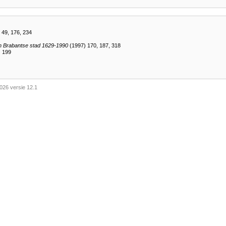
 49, 176, 234
n Brabantse stad 1629-1990
(1997) 170, 187, 318
) 199
026 versie 12.1