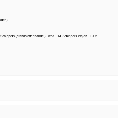
ouden)
 Schippers (brandstoffenhandel) - wed. J.M. Schippers-Wajon - F.J.M.