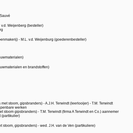
 Sauvé
v.d. Weijenberg (besteller)
rg
nmakerij) - M.L. v.d. Weijenburg (goederenbesteller)
bouwmaterialen)
bouwmaterialen en brandstoffen)
met stoom, gipsbranders) - A.J.H. Terwindt (leerlooijer) - T.M. Terwindt
 openbare werken
et stoom gipsbranders) - T.M. Terwindt (firma A Terwindt en Co.) aannemer
(partikulier)
t stoom, gipsbranders) - wed. J.H. van de Ven (partikuliere)