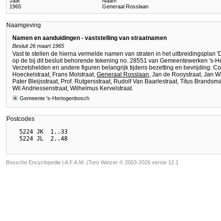
Jaar
Naam
1965
Generaal Rosslaan
Naamgeving
Namen en aanduidingen - vaststelling van straatnamen
Besluit 26 maart 1965
Vast te stellen de hierna vermelde namen van straten in het uitbreidingsplan 
op de bij dit besluit behorende tekening no. 28551 van Gemeentewerken 's-
Verzetshelden en andere figuren belangrijk tijdens bezetting en bevrijding: C
Hoeckelstraat, Frans Molstraat,
Generaal Rosslaan
, Jan de Rooystraat, Jan W
Pater Bleijsstraat, Prof. Rutgersstraat, Rudolf Van Baarlestraat, Titus Brand
Wil Andriessenstraat, Wilhelmus Kervelstraat.
Gemeente 's-Hertogenbosch
Postcodes
  5224 JK  1..33

Bossche Encyclopedie |
A.F.A.M. (Ton) Wetzer © 2003-2026 versie 12.1