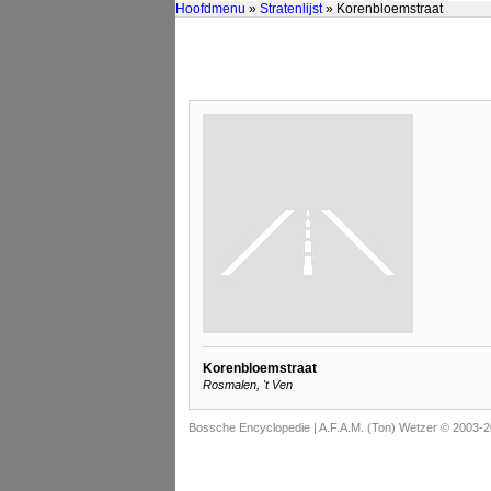
Hoofdmenu
»
Stratenlijst
» Korenbloemstraat
Korenbloemstraat
Rosmalen, 't Ven
Bossche Encyclopedie |
A.F.A.M. (Ton) Wetzer © 2003-2