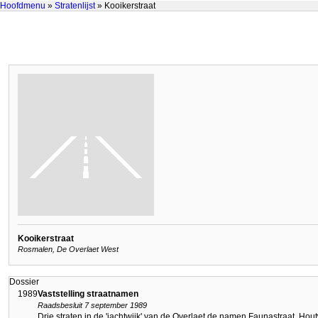
Hoofdmenu
»
Stratenlijst
» Kooikerstraat
Kooikerstraat
Rosmalen, De Overlaet West
Dossier
1989
Vaststelling straatnamen
Raadsbesluit 7 september 1989
Drie straten in de 'jachtwijk' van de Overlaet de namen Faunastraat, Hou