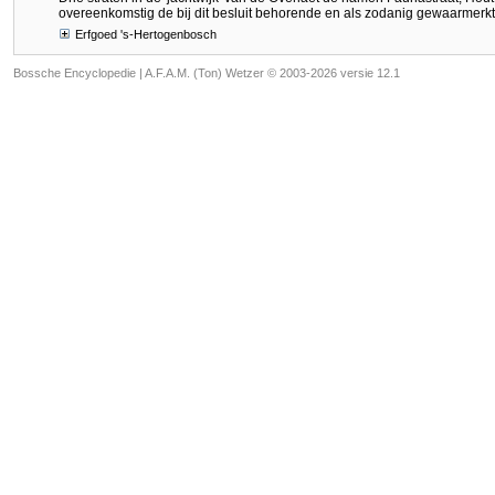
overeenkomstig de bij dit besluit behorende en als zodanig gewaarmerkt
Erfgoed 's-Hertogenbosch
Bossche Encyclopedie |
A.F.A.M. (Ton) Wetzer © 2003-2026 versie 12.1