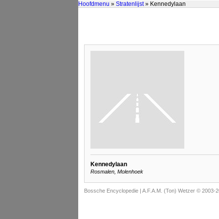
Hoofdmenu
»
Stratenlijst
» Kennedylaan
Kennedylaan
Rosmalen, Molenhoek
Bossche Encyclopedie |
A.F.A.M. (Ton) Wetzer © 2003-2