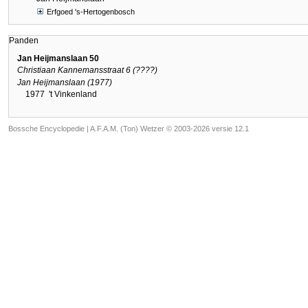
Erfgoed 's-Hertogenbosch
Panden
Jan Heijmanslaan 50
Christiaan Kannemansstraat 6 (????)
Jan Heijmanslaan (1977)
1977
't Vinkenland
Bossche Encyclopedie |
A.F.A.M. (Ton) Wetzer © 2003-2026 versie 12.1