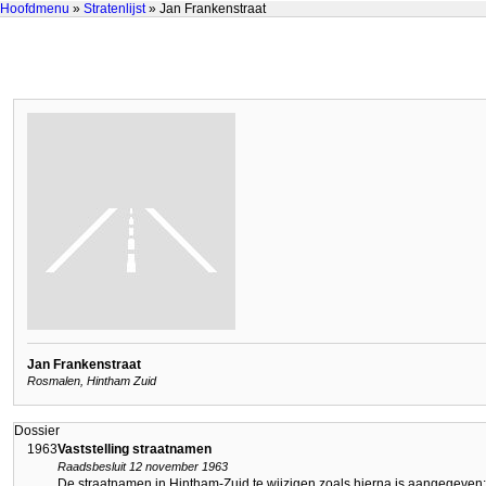
Hoofdmenu
»
Stratenlijst
» Jan Frankenstraat
Jan Frankenstraat
Rosmalen, Hintham Zuid
Dossier
1963
Vaststelling straatnamen
Raadsbesluit 12 november 1963
De straatnamen in Hintham-Zuid te wijzigen zoals hierna is aangegeven: