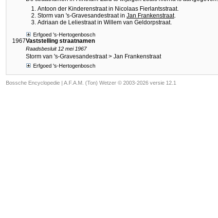
Antoon der Kinderenstraat in Nicolaas Fierlantsstraat.
Storm van 's-Gravesandestraat in
Jan Frankenstraat
.
Adriaan de Leliestraat in Willem van Geldorpstraat.
Erfgoed 's-Hertogenbosch
1967
Vaststelling straatnamen
Raadsbesluit 12 mei 1967
Storm van 's-Gravesandestraat > Jan Frankenstraat
Erfgoed 's-Hertogenbosch
Bossche Encyclopedie |
A.F.A.M. (Ton) Wetzer © 2003-2026 versie 12.1