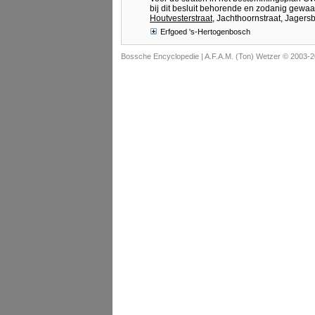
bij dit besluit behorende en zodanig gewaa
Houtvesterstraat
, Jachthoornstraat, Jagers
Erfgoed 's-Hertogenbosch
Bossche Encyclopedie |
A.F.A.M. (Ton) Wetzer © 2003-2