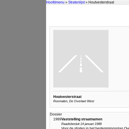
Hoofdmenu
»
Stratenlijst
» Houtvesterstraat
Houtvesterstraat
Rosmalen, De Overlaet West
Dossier
1989
Vaststelling straatnamen
Raadsbesluit 14 januari 1988
Voor de straten in het bestemmingsplan Ov