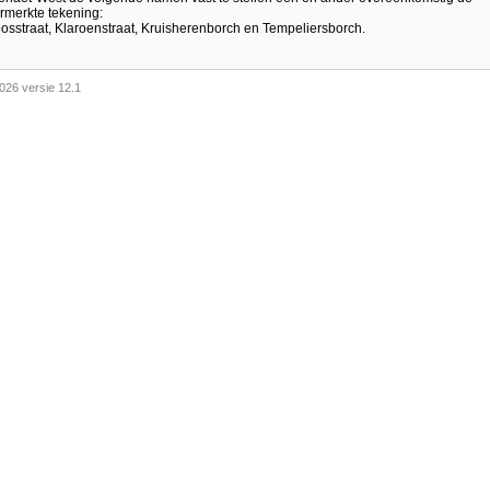
rmerkte tekening:
bosstraat, Klaroenstraat, Kruisherenborch en Tempeliersborch.
026 versie 12.1