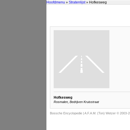
Hoofdmenu
»
Stratenlijst
» Hofkesweg
Hofkesweg
Rosmalen, Bedrijven Kruisstraat
Bossche Encyclopedie |
A.F.A.M. (Ton) Wetzer © 2003-2