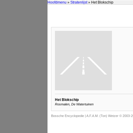
Hoofdmenu
»
Stratenlijst
» Het Blokschip
Het Blokschip
Rosmalen, De Watertuinen
Bossche Encyclopedie |
A.F.A.M. (Ton) Wetzer © 2003-2