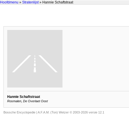
Hoofdmenu
»
Stratenlijst
» Hannie Schaftstraat
Hannie Schaftstraat
Rosmalen, De Overlaet Oost
Bossche Encyclopedie |
A.F.A.M. (Ton) Wetzer © 2003-2026 versie 12.1