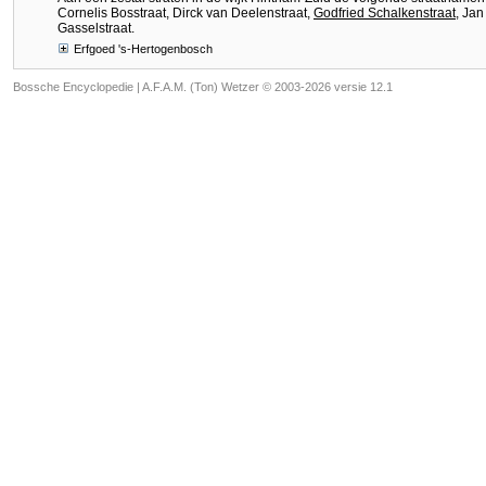
Cornelis Bosstraat, Dirck van Deelenstraat,
Godfried Schalkenstraat
, Ja
Gasselstraat.
Erfgoed 's-Hertogenbosch
Bossche Encyclopedie |
A.F.A.M. (Ton) Wetzer © 2003-2026 versie 12.1