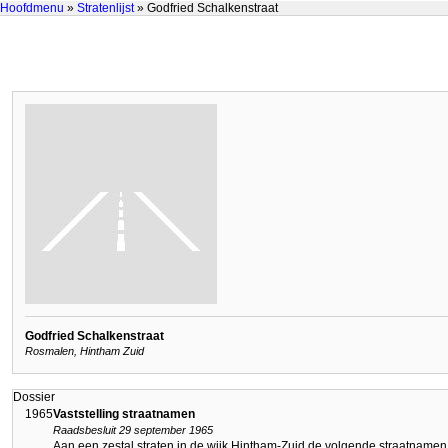
Hoofdmenu
»
Stratenlijst
» Godfried Schalkenstraat
Godfried Schalkenstraat
Rosmalen, Hintham Zuid
Dossier
1965
Vaststelling straatnamen
Raadsbesluit 29 september 1965
Aan een zestal straten in de wijk Hintham-Zuid de volgende straatnamen