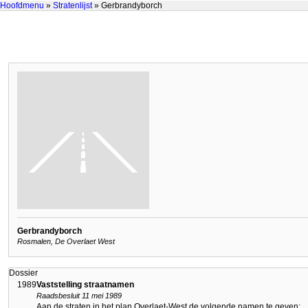
Hoofdmenu
»
Stratenlijst
» Gerbrandyborch
Gerbrandyborch
Rosmalen, De Overlaet West
Dossier
1989
Vaststelling straatnamen
Raadsbesluit 11 mei 1989
Aan de straten in het plan Overlaet-West de volgende namen te geven: