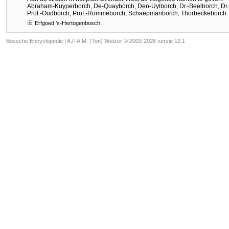
Abraham-Kuyperborch, De-Quayborch, Den-Uylborch, Dr.-Beelborch, Dr
Prof.-Oudborch, Prof.-Rommeborch, Schaepmanborch, Thorbeckeborch.
Erfgoed 's-Hertogenbosch
Bossche Encyclopedie |
A.F.A.M. (Ton) Wetzer © 2003-2026 versie 12.1