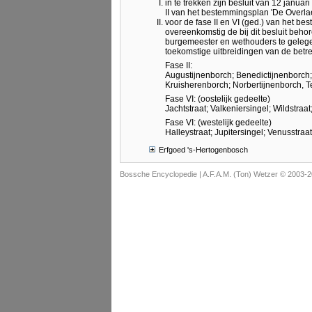
in te trekken zijn besluit van 12 janua
II van het bestemmingsplan 'De Overlae
voor de fase II en VI (ged.) van het b
overeenkomstig de bij dit besluit beh
burgemeester en wethouders te gelegen
toekomstige uitbreidingen van de betre
Fase II:
Augustijnenborch; Benedictijnenborch
Kruisherenborch; Norbertijnenborch, T
Fase VI: (oostelijk gedeelte)
Jachtstraat; Valkeniersingel; Wildstraat
Fase VI: (westelijk gedeelte)
Halleystraat; Jupitersingel; Venusstraa
Erfgoed 's-Hertogenbosch
Bossche Encyclopedie |
A.F.A.M. (Ton) Wetzer © 2003-2