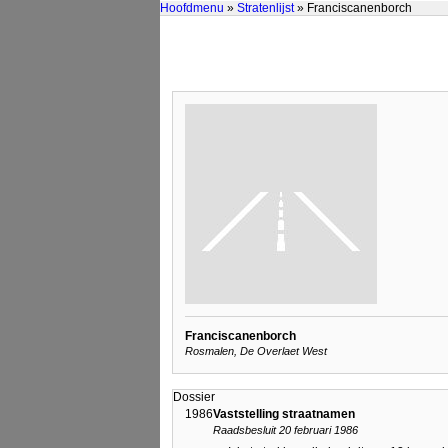
Hoofdmenu
»
Stratenlijst
» Franciscanenborch
Franciscanenborch
Rosmalen, De Overlaet West
Dossier
1986
Vaststelling straatnamen
Raadsbesluit 20 februari 1986