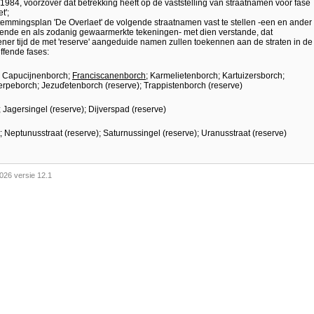
ri 1984, voorzover dat betrekking heeft op de vaststelling van straatnamen voor fase
t';
estemmingsplan 'De Overlaet' de volgende straatnamen vast te stellen -een en ander
orende en als zodanig gewaarmerkte tekeningen- met dien verstande, dat
er tijd de met 'reserve' aangeduide namen zullen toekennen aan de straten in de
ffende fases:
; Capucijnenborch;
Franciscanenborch
; Karmelietenborch; Kartuizersborch;
erpeborch; Jezuďetenborch (reserve); Trappistenborch (reserve)
; Jagersingel (reserve); Dijverspad (reserve)
t; Neptunusstraat (reserve); Saturnussingel (reserve); Uranusstraat (reserve)
026 versie 12.1