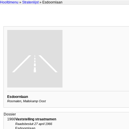
Hoofdmenu
»
Stratenlijst
» Esdoornlaan
Esdoornlaan
Rosmalen, Maliskamp Oost
Dossier
1966
Vaststelling straatnamen
Raadsbesluit 27 april 1966
Esdoornlaan