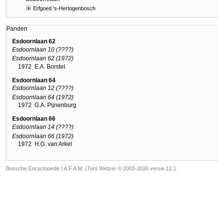
Erfgoed 's-Hertogenbosch
Panden
Esdoornlaan 62
Esdoornlaan 10 (????)
Esdoornlaan 62 (1972)
1972
E.A. Borstel
Esdoornlaan 64
Esdoornlaan 12 (????)
Esdoornlaan 64 (1972)
1972
G.A. Pijnenburg
Esdoornlaan 66
Esdoornlaan 14 (????)
Esdoornlaan 66 (1972)
1972
H.G. van Arkel
Bossche Encyclopedie |
A.F.A.M. (Ton) Wetzer © 2003-2026 versie 12.1