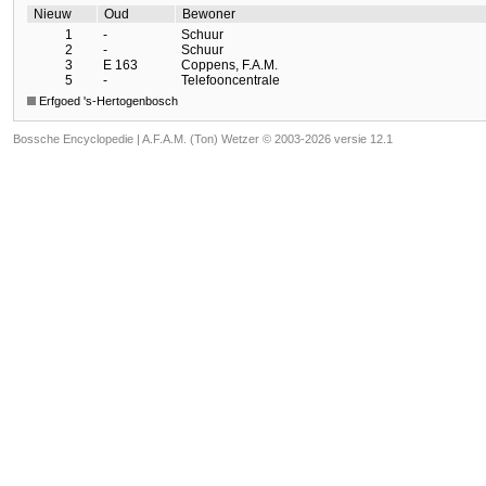
Nieuw
Oud
Bewoner
1
-
Schuur
2
-
Schuur
3
E 163
Coppens, F.A.M.
5
-
Telefooncentrale
Erfgoed 's-Hertogenbosch
Bossche Encyclopedie |
A.F.A.M. (Ton) Wetzer © 2003-2026 versie 12.1