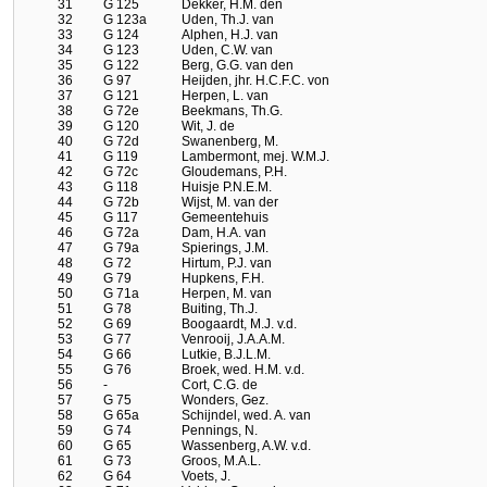
31
G 125
Dekker, H.M. den
32
G 123a
Uden, Th.J. van
33
G 124
Alphen, H.J. van
34
G 123
Uden, C.W. van
35
G 122
Berg, G.G. van den
36
G 97
Heijden, jhr. H.C.F.C. von
37
G 121
Herpen, L. van
38
G 72e
Beekmans, Th.G.
39
G 120
Wit, J. de
40
G 72d
Swanenberg, M.
41
G 119
Lambermont, mej. W.M.J.
42
G 72c
Gloudemans, P.H.
43
G 118
Huisje P.N.E.M.
44
G 72b
Wijst, M. van der
45
G 117
Gemeentehuis
46
G 72a
Dam, H.A. van
47
G 79a
Spierings, J.M.
48
G 72
Hirtum, P.J. van
49
G 79
Hupkens, F.H.
50
G 71a
Herpen, M. van
51
G 78
Buiting, Th.J.
52
G 69
Boogaardt, M.J. v.d.
53
G 77
Venrooij, J.A.A.M.
54
G 66
Lutkie, B.J.L.M.
55
G 76
Broek, wed. H.M. v.d.
56
-
Cort, C.G. de
57
G 75
Wonders, Gez.
58
G 65a
Schijndel, wed. A. van
59
G 74
Pennings, N.
60
G 65
Wassenberg, A.W. v.d.
61
G 73
Groos, M.A.L.
62
G 64
Voets, J.