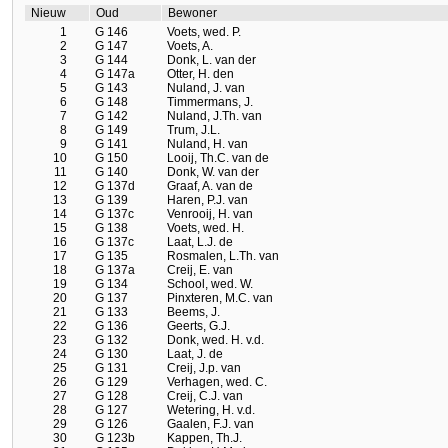
Nieuw
Oud
Bewoner
1
G 146
Voets, wed. P.
2
G 147
Voets, A.
3
G 144
Donk, L. van der
4
G 147a
Otter, H. den
5
G 143
Nuland, J. van
6
G 148
Timmermans, J.
7
G 142
Nuland, J.Th. van
8
G 149
Trum, J.L.
9
G 141
Nuland, H. van
10
G 150
Looij, Th.C. van de
11
G 140
Donk, W. van der
12
G 137d
Graaf, A. van de
13
G 139
Haren, P.J. van
14
G 137c
Venrooij, H. van
15
G 138
Voets, wed. H.
16
G 137c
Laat, L.J. de
17
G 135
Rosmalen, L.Th. van
18
G 137a
Creij, E. van
19
G 134
School, wed. W.
20
G 137
Pinxteren, M.C. van
21
G 133
Beems, J.
22
G 136
Geerts, G.J.
23
G 132
Donk, wed. H. v.d.
24
G 130
Laat, J. de
25
G 131
Creij, J.p. van
26
G 129
Verhagen, wed. C.
27
G 128
Creij, C.J. van
28
G 127
Wetering, H. v.d.
29
G 126
Gaalen, F.J. van
30
G 123b
Kappen, Th.J.