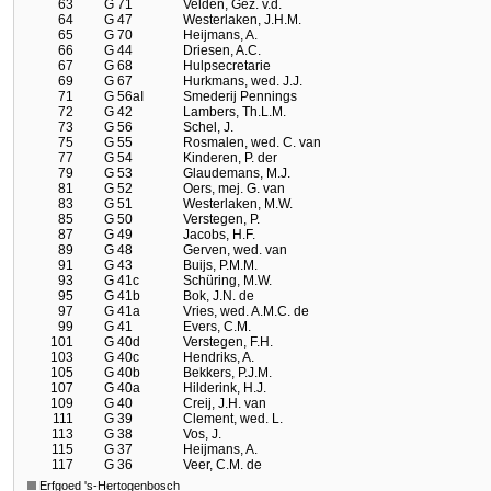
63
G 71
Velden, Gez. v.d.
64
G 47
Westerlaken, J.H.M.
65
G 70
Heijmans, A.
66
G 44
Driesen, A.C.
67
G 68
Hulpsecretarie
69
G 67
Hurkmans, wed. J.J.
71
G 56aI
Smederij Pennings
72
G 42
Lambers, Th.L.M.
73
G 56
Schel, J.
75
G 55
Rosmalen, wed. C. van
77
G 54
Kinderen, P. der
79
G 53
Glaudemans, M.J.
81
G 52
Oers, mej. G. van
83
G 51
Westerlaken, M.W.
85
G 50
Verstegen, P.
87
G 49
Jacobs, H.F.
89
G 48
Gerven, wed. van
91
G 43
Buijs, P.M.M.
93
G 41c
Schüring, M.W.
95
G 41b
Bok, J.N. de
97
G 41a
Vries, wed. A.M.C. de
99
G 41
Evers, C.M.
101
G 40d
Verstegen, F.H.
103
G 40c
Hendriks, A.
105
G 40b
Bekkers, P.J.M.
107
G 40a
Hilderink, H.J.
109
G 40
Creij, J.H. van
111
G 39
Clement, wed. L.
113
G 38
Vos, J.
115
G 37
Heijmans, A.
117
G 36
Veer, C.M. de
Erfgoed 's-Hertogenbosch