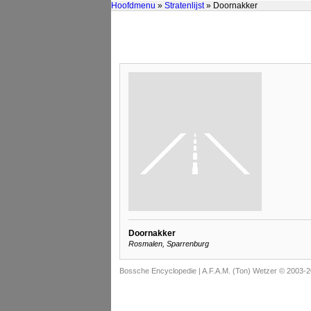
Hoofdmenu
»
Stratenlijst
» Doornakker
Doornakker
Rosmalen, Sparrenburg
Bossche Encyclopedie |
A.F.A.M. (Ton) Wetzer © 2003-2