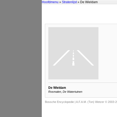
Hoofdmenu
»
Stratenlijst
» De Wieldam
De Wieldam
Rosmalen, De Watertuinen
Bossche Encyclopedie |
A.F.A.M. (Ton) Wetzer © 2003-2