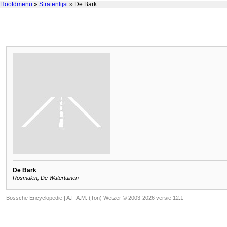
Hoofdmenu
»
Stratenlijst
» De Bark
De Bark
Rosmalen, De Watertuinen
Bossche Encyclopedie |
A.F.A.M. (Ton) Wetzer © 2003-2026 versie 12.1