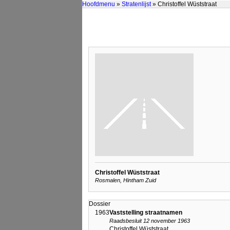
Hoofdmenu
»
Stratenlijst
» Christoffel Wüststraat
Christoffel Wüststraat
Rosmalen, Hintham Zuid
Dossier
1963
Vaststelling straatnamen
Raadsbesluit 12 november 1963
Christoffel Wüststraat