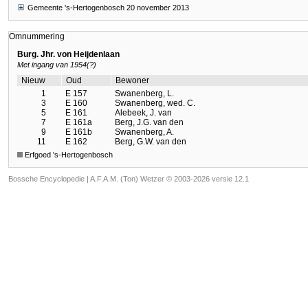
Gemeente 's-Hertogenbosch 20 november 2013
Omnummering
Burg. Jhr. von Heijdenlaan
Met ingang van 1954(?)
Nieuw
Oud
Bewoner
1
E 157
Swanenberg, L.
3
E 160
Swanenberg, wed. C.
5
E 161
Alebeek, J. van
7
E 161a
Berg, J.G. van den
9
E 161b
Swanenberg, A.
11
E 162
Berg, G.W. van den
Erfgoed 's-Hertogenbosch
Bossche Encyclopedie |
A.F.A.M. (Ton) Wetzer © 2003-2026 versie 12.1