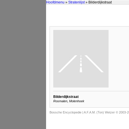
Hoofdmenu
»
Stratenlijst
» Bilderdijkstraat
Bilderdijkstraat
Rosmalen, Molenhoek
Bossche Encyclopedie |
A.F.A.M. (Ton) Wetzer © 2003-2