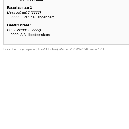
Beatrixstraat 3
Beatrixstraat 3 (????)
????
J. van de Langenberg
Beatrixstraat 1
Beatrixstraat 1 (????)
????
A.A. Hoedemakers
Bossche Encyclopedie |
A.F.A.M. (Ton) Wetzer © 2003-2026 versie 12.1