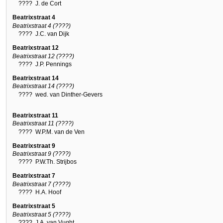
????
J. de Cort
Beatrixstraat 4
Beatrixstraat 4 (????)
????
J.C. van Dijk
Beatrixstraat 12
Beatrixstraat 12 (????)
????
J.P. Pennings
Beatrixstraat 14
Beatrixstraat 14 (????)
????
wed. van Dinther-Gevers
Beatrixstraat 11
Beatrixstraat 11 (????)
????
W.P.M. van de Ven
Beatrixstraat 9
Beatrixstraat 9 (????)
????
P.W.Th. Strijbos
Beatrixstraat 7
Beatrixstraat 7 (????)
????
H.A. Hoof
Beatrixstraat 5
Beatrixstraat 5 (????)
????
J.A. van Vught