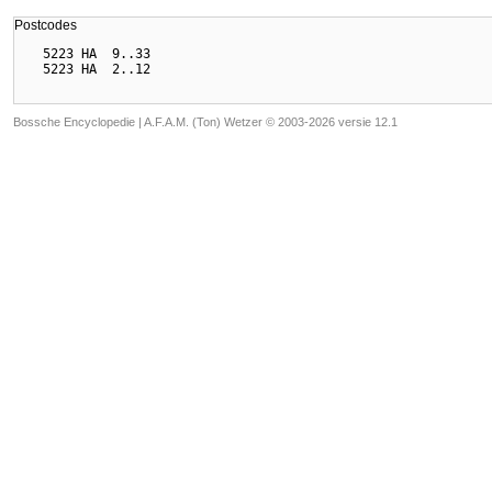
Postcodes
  5223 HA  9..33

Bossche Encyclopedie |
A.F.A.M. (Ton) Wetzer © 2003-2026 versie 12.1