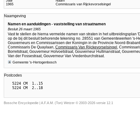
Jaar
Naam
1965
Commissaris van Rijckevorselsingel
Naamgeving
Namen en aanduidingen - vaststelling van straatnamen
Besluit 26 maart 1965
Vast te stellen de hierna vermelde namen van straten in het uitbreidingsplan 
op de bij dit besluit behorende tekening no. 28551 van Gemeentewerken 's-
Gouverneurs en Commissarissen der Koningin in de Provincie Noord-Brabant
Commissaris De Quaylaan,
Commissaris Van Rijckevorselsingel
, Commissaris
Borretstraat, Gouverneur Holvoetstraat, Gouverneur Hultmanstraat, Gouvern
Van der Fossestraat, Gouverneur Van Vredenburchstraat.
Gemeente 's-Hertogenbosch
Postcodes
  5224 CM  1..15

Bossche Encyclopedie |
A.F.A.M. (Ton) Wetzer © 2003-2026 versie 12.1