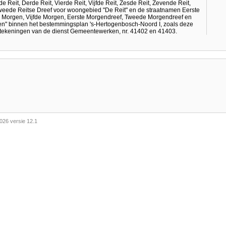
de Reit, Derde Reit, Vierde Reit, Vijfde Reit, Zesde Reit, Zevende Reit,
Tweede Reitse Dreef voor woongebied "De Reit" en de straatnamen Eerste
Morgen, Vijfde Morgen, Eerste Morgendreef, Tweede Morgendreef en
" binnen het bestemmingsplan 's-Hertogenbosch-Noord I, zoals deze
e tekeningen van de dienst Gemeentewerken, nr. 41402 en 41403.
026 versie 12.1