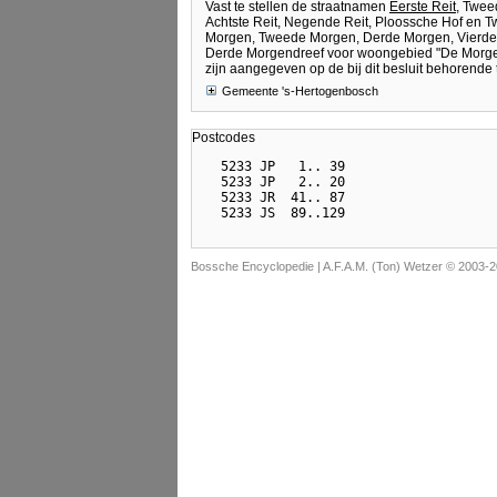
Vast te stellen de straatnamen
Eerste Reit
, Twee
Achtste Reit, Negende Reit, Ploossche Hof en 
Morgen, Tweede Morgen, Derde Morgen, Vierde 
Derde Morgendreef voor woongebied "De Morgen
zijn aangegeven op de bij dit besluit behorend
Gemeente 's-Hertogenbosch
Postcodes
  5233 JP   1.. 39

  5233 JP   2.. 20

  5233 JR  41.. 87

Bossche Encyclopedie |
A.F.A.M. (Ton) Wetzer © 2003-2