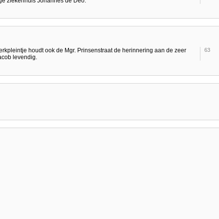
ige ziekenhuis Johannes de Deo.
rkpleintje houdt ook de Mgr. Prinsenstraat de herinnering aan de zeer
63
acob levendig.