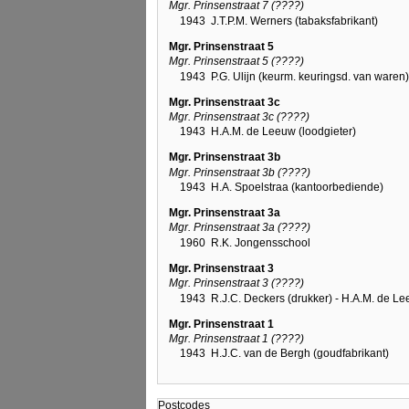
Mgr. Prinsenstraat 7 (????)
1943
J.T.P.M. Werners (tabaksfabrikant)
Mgr. Prinsenstraat 5
Mgr. Prinsenstraat 5 (????)
1943
P.G. Ulijn (keurm. keuringsd. van waren)
Mgr. Prinsenstraat 3c
Mgr. Prinsenstraat 3c (????)
1943
H.A.M. de Leeuw (loodgieter)
Mgr. Prinsenstraat 3b
Mgr. Prinsenstraat 3b (????)
1943
H.A. Spoelstraa (kantoorbediende)
Mgr. Prinsenstraat 3a
Mgr. Prinsenstraat 3a (????)
1960
R.K. Jongensschool
Mgr. Prinsenstraat 3
Mgr. Prinsenstraat 3 (????)
1943
R.J.C. Deckers (drukker) - H.A.M. de Le
Mgr. Prinsenstraat 1
Mgr. Prinsenstraat 1 (????)
1943
H.J.C. van de Bergh (goudfabrikant)
Postcodes