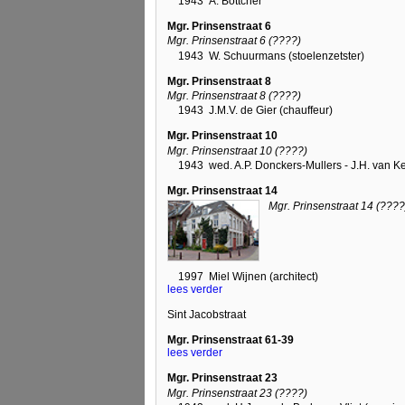
1943
A. Böttcher
Mgr. Prinsenstraat 6
Mgr. Prinsenstraat 6 (????)
1943
W. Schuurmans (stoelenzetster)
Mgr. Prinsenstraat 8
Mgr. Prinsenstraat 8 (????)
1943
J.M.V. de Gier (chauffeur)
Mgr. Prinsenstraat 10
Mgr. Prinsenstraat 10 (????)
1943
wed. A.P. Donckers-Mullers - J.H. van K
Mgr. Prinsenstraat 14
Mgr. Prinsenstraat 14 (????
1997
Miel Wijnen (architect)
lees verder
Sint Jacobstraat
Mgr. Prinsenstraat 61-39
lees verder
Mgr. Prinsenstraat 23
Mgr. Prinsenstraat 23 (????)