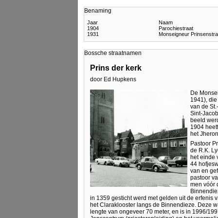
Benaming
Jaar
Naam
1904
Parochiestraat
1931
Monseigneur Prinsenstra
Bossche straatnamen
Prins der kerk
door Ed Hupkens
De Monsei
1941), die
van de St.
Sint-Jacob
beeld werd
1904 heett
het Jheron
Pastoor Pr
de R.K. Ly
het einde 
44 hofjesw
van en gef
pastoor va
men vóór d
Binnendiez
in 1359 gesticht werd met gelden uit de erfenis
het Claraklooster langs de Binnendieze. Deze 
lengte van ongeveer 70 meter, en is in 1996/1997