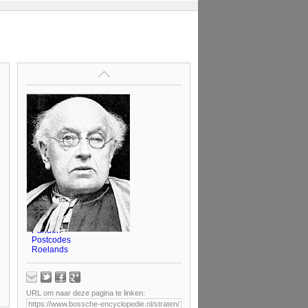
Op deze pagina
Artikelen
Benaming
Bossche straatnamen
Panden
Postcodes
Roelands
URL om naar deze pagina te linken: