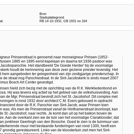
Bron
Stadsplattegrond
at
RB 14-10-1931. GB 1931 no 164
gneur Prinsenstraat is genoemd naar monseigneur Prinsen (1852-
 tussen 1885 en 1895 eerst kapelaan en daarna tot 1936 pastoor was
-Jacobsparochie. Het standbeeld 'De Goede Herder' bij de voormalige
skerk houdt de herinnering aan deze zeer geziene priester levendig. Het
 hem aangeboden ter gelegenheid van zijn zestigjarige priesterschap. In
e de straat nog Parochiestraat. In de Sint-Jacobskerk is sinds maart 2007
imus Bosch Art Center gevestigd.
insen hield zich bezig met de oprichting van de R.K. Werkliedenbond en
cea. Hij was tevens erg actief op het gebied van de volkshuisvesting. Aan
van de Mgr. Prinsenstraat bevindt zich het St.-Jacobshof. Dit complex met
oningen is rond 1932 door architect C.M. Evers gebouwd in opdracht
inancierd door de R.K. Parochie van Sint-Jacob, waar Prinsen toen
n was. Als men de Prinsenstraat vanaf de Hinthamerstraat doorloopt, kan
e St.-Jacobshof, naar rechts. Je komt dan uit op het balkon boven de
e. Aan de overkant zien we de tuin van het voormalige Claraklooster; dat
 van jonkheer Geerlingh van den Bossche. Goed te zien is de tuinmuur van
waterkerende muur met bestaande funderingen van rond 1300, heeft een
 grondig gerestaureerd. Links van de kloostertuin ziet men het Sint-