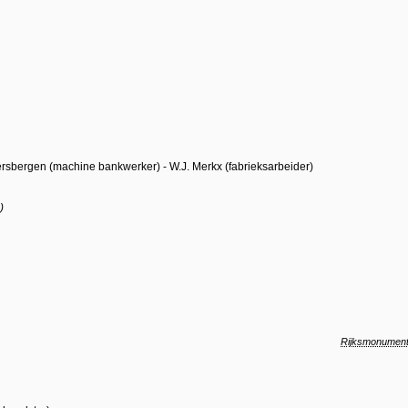
ersbergen (machine bankwerker) - W.J. Merkx (fabrieksarbeider)
)
Rijksmonumen