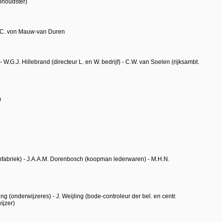
nhoudster)
H.C. von Mauw-van Duren
 W.G.J. Hillebrand (directeur L. en W. bedrijf) - C.W. van Soelen (rijksambt.
)
fabriek) - J.A.A.M. Dorenbosch (koopman lederwaren) - M.H.N.
ing (onderwijzeres) - J. Weijling (bode-controleur der bel. en centr.
ijzer)