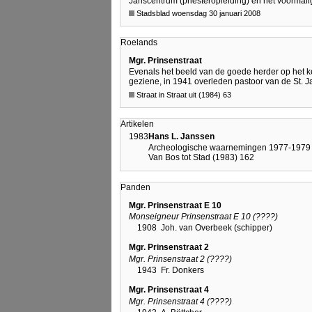
Janscentrum (priesteropleiding) en het voormal
Stadsblad woensdag 30 januari 2008
Roelands
Mgr. Prinsenstraat
Evenals het beeld van de goede herder op het ke
geziene, in 1941 overleden pastoor van de St. J
Straat in Straat uit (1984) 63
Artikelen
1983
Hans L. Janssen
Archeologische waarnemingen 1977-1979
Van Bos tot Stad (1983) 162
Panden
Mgr. Prinsenstraat E 10
Monseigneur Prinsenstraat E 10 (????)
1908
Joh. van Overbeek (schipper)
Mgr. Prinsenstraat 2
Mgr. Prinsenstraat 2 (????)
1943
Fr. Donkers
Mgr. Prinsenstraat 4
Mgr. Prinsenstraat 4 (????)