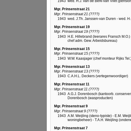
1943
wed. H.J. van de Berk-van Vliet (pensio
Mgr. Prinsenstraat 21
Mgr. Prinsenstraat 21 (????)
1943
wed. J.Th. Janssen-van Duren - wed. 
Mgr. Prinsenstraat 19
Mgr. Prinsenstraat 19 (????)
1943
H.E. Hillebrand (leerares Fransch M.O.) -
chef adm. Gew. Arbeidsbureau)
Mgr. Prinsenstraat 15
Mgr. Prinsenstraat 15 (????)
1943
W.W. Kaasjager (chef monteur Rijks Tel.
Mgr. Prinsenstraat 13
Mgr. Prinsenstraat 13 (????)
1943
C.A.H.L. Deckers (vertegenwoordiger)
Mgr. Prinsenstraat 11
Mgr. Prinsenstraat 11 (????)
1943
A.G.J. Dorenbosch (kantoorb. conserven
Dorenbosch (wasproducten)
Mgr. Prinsenstraat 9
Mgr. Prinsenstraat 9 (????)
1943
A.M. Weijling (steno-typiste) - E.M. Weijl
woningbeheer) - T.A.H. Weijling (onderw
Mgr. Prinsenstraat 7