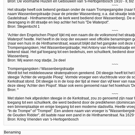
Bron: De voorname Huizen en Gebouwen van 's-Hertogenbosch 1910 - II, blz
~~~
Het straatje heeft ook bekend gestaan onder de naam Trompegangske (naar h
naam Wassenbergstraatje (naar de priester Wassenberg; o.a. dat straatje leid
Gastelstraat - Hinthamerstraat; de kerk werd bediend door Wassenberg). De e
dwarsgang in dit straatje en liep achter het huis "De Waterpot".
Bron: Stegentocht 1
~~~
'Achter den Engelschen Pispot' lijkt mij een naam die de volksmond het straatj
Waterpot' heette. Het heeft in de loop der eeuwen veel officiële benamingen 
(naar een huis in de Hinthamerstraat, waaruit blijkt dat het gangske ooit deze 
Trompengangsken; Het Wassenbergstraatje; Het Antony van Hintenstraatje e
bekend staat. Het gaf toegang tot een bedehuis, een schuilkerk, bediend door
Wassenberg.
Bron: Wij waren nog stadje, 2e deel
~~~
Trompengangsken / Wassenbergstraatje
Wordt tot het middeleeuwse stratenpatroon gerekend. Dit steegje heeft tot he
steegje 'Achter de vergulde Ploeg'. Vormde vroeger een vluchtroute voor de s
Kerkstraat stond. Dit steegje is in de loop der tijd al meer dan vijf keer van 
deze steeg 'Achter den Pispot'. Maar ook eens genoemd naar het hoekhuis 'D
Bron: *
~~~
Met stalen hek afgesloten steegje in de Kerkstraat, zou zo genoemd zijn naar
toegang tot een schuilkerk, die werd bediend door de predikheren (domini
een binnenplaatsje en enige toegang tot een moderne stadsvilla. Heette vro
"In de Trompe" of "Trompet". Een andere naam van vroeger is "Wassenbergstraa
de Gouden Ridder", dit laatste naar een pand in de Hinthamerstraat. Na 1629 
Bron: Kring Vrienden van 's-Hertogenbosch
Benaming