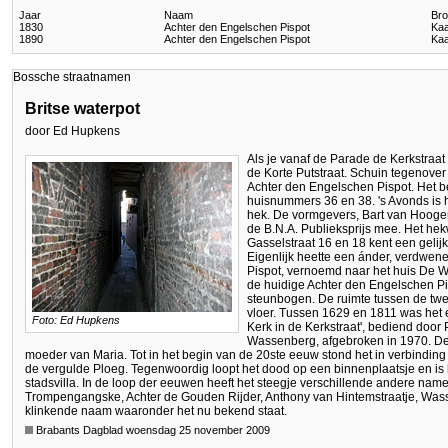
Jaar
Naam
Bro
1830
Achter den Engelschen Pispot
Kaa
1890
Achter den Engelschen Pispot
Kaa
Bossche straatnamen
Britse waterpot
door Ed Hupkens
Als je vanaf de Parade de Kerkstraat i
de Korte Putstraat. Schuin tegenover
Achter den Engelschen Pispot. Het be
huisnummers 36 en 38. 's Avonds is h
hek. De vormgevers, Bart van Hooge
de B.N.A. Publieksprijs mee. Het he
Gasselstraat 16 en 18 kent een gelij
Eigenlijk heette een ánder, verdwen
Pispot, vernoemd naar het huis De Wa
de huidige Achter den Engelschen Pisp
steunbogen. De ruimte tussen de twe
vloer. Tussen 1629 en 1811 was het
Foto: Ed Hupkens
Kerk in de Kerkstraat', bediend door
Wassenberg, afgebroken in 1970. De
moeder van Maria. Tot in het begin van de 20ste eeuw stond het in verbinding
de vergulde Ploeg. Tegenwoordig loopt het dood op een binnenplaatsje en is
stadsvilla. In de loop der eeuwen heeft het steegje verschillende andere na
Trompengangske, Achter de Gouden Rijder, Anthony van Hintemstraatje, Wasse
klinkende naam waaronder het nu bekend staat.
Brabants Dagblad woensdag 25 november 2009