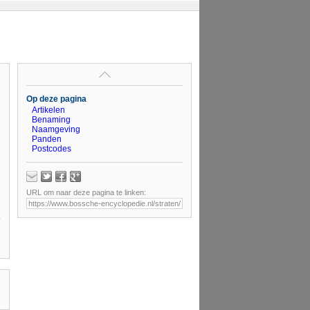
Op deze pagina
Artikelen
Benaming
Naamgeving
Panden
Postcodes
URL om naar deze pagina te linken: