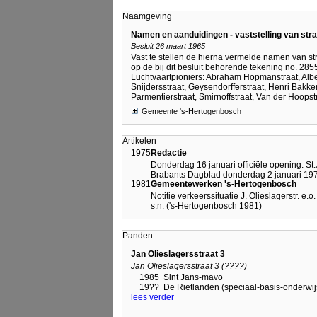
Naamgeving
Namen en aanduidingen - vaststelling van st
Besluit 26 maart 1965
Vast te stellen de hierna vermelde namen van str
op de bij dit besluit behorende tekening no. 
Luchtvaartpioniers: Abraham Hopmanstraat, Alber
Snijdersstraat, Geysendorfferstraat, Henri Bakke
Parmentierstraat, Smirnoffstraat, Van der Hoopstr
Gemeente 's-Hertogenbosch
Artikelen
1975
Redactie
Donderdag 16 januari officiële opening. St
Brabants Dagblad donderdag 2 januari 1975
1981
Gemeentewerken 's-Hertogenbosch
Notitie verkeerssituatie J. Olieslagerstr. e.o.
s.n. ('s-Hertogenbosch 1981)
Panden
Jan Olieslagersstraat 3
Jan Olieslagersstraat 3 (????)
1985
Sint Jans-mavo
19??
De Rietlanden (speciaal-basis-onderwij
lees verder