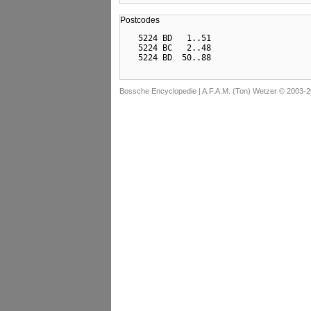
Postcodes
  5224 BD   1..51

  5224 BC   2..48

Bossche Encyclopedie |
A.F.A.M. (Ton) Wetzer © 2003-2