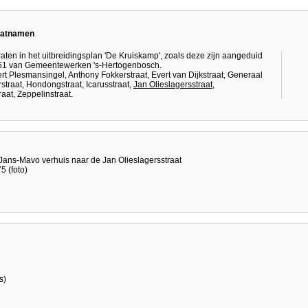
raatnamen
aten in het uitbreidingsplan 'De Kruiskamp', zoals deze zijn aangeduid
28551 van Gemeentewerken 's-Hertogenbosch.
t Plesmansingel, Anthony Fokkerstraat, Evert van Dijkstraat, Generaal
rstraat, Hondongstraat, Icarusstraat,
Jan Olieslagersstraat
,
aat, Zeppelinstraat.
.Jans-Mavo verhuis naar de Jan Olieslagersstraat
 (foto)
s)