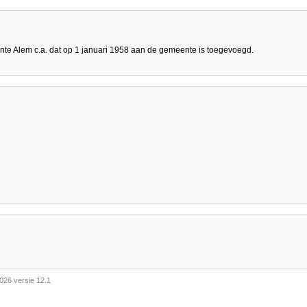
e Alem c.a. dat op 1 januari 1958 aan de gemeente is toegevoegd.
026 versie 12.1