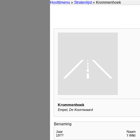
Hoofdmenu
»
Stratenlijst
» Krommenhoek
Krommenhoek
Empel, De Koornwaard
Benaming
Jaar
Naam
19??
't Wild