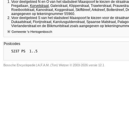
Voor deelgebied N en O van het stadsdeel Maaspoort te kiezen de straatn
Fregatlaan,
Korvetstraat
, Galeistraat, Klipperstraat, Trawlerstraat, Prauwstra
Roeibootstraat, Kanostraat, Koggestraat, Skiffdreef, Arkdreef, Botterdreef, D
aangegeven op tekeningnummer 55960.
Voor deelgebied S van het stadsdeel Maaspoort te kiezen voor de straatn
Dukaatstraat, Florijnstraat, Karolusguldenstraat, Spaanse Matstraat, Patagon
Vierlanderstraat en de Blikmuntstraat zoals aangegeven op tekeningnumm
Gemeente 's-Hertogenbosch
Postcodes
Bossche Encyclopedie |
A.F.A.M. (Ton) Wetzer © 2003-2026 versie 12.1