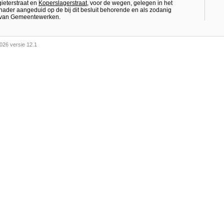
ieterstraat en
Koperslagerstraat
, voor de wegen, gelegen in het
nader aangeduid op de bij dit besluit behorende en als zodanig
t van Gemeentewerken.
026 versie 12.1