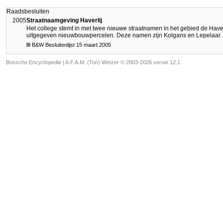
Raadsbesluiten
2005
Straatnaamgeving Haverlij
Het college stemt in met twee nieuwe straatnamen in het gebied de Haver
uitgegeven nieuwbouwpercelen. Deze namen zijn Kolgans en Lepelaar.
B&W Besluitenlijst 15 maart 2005
Bossche Encyclopedie |
A.F.A.M. (Ton) Wetzer © 2003-2026 versie 12.1