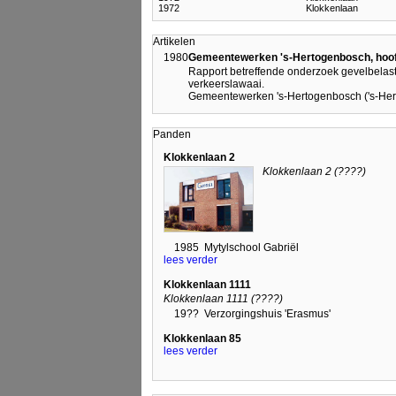
1972
Klokkenlaan
Artikelen
1980
Gemeentewerken 's-Hertogenbosch, hoofd
Rapport betreffende onderzoek gevelbelasti
verkeerslawaai.
Gemeentewerken 's-Hertogenbosch ('s-He
Panden
Klokkenlaan 2
Klokkenlaan 2 (????)
1985
Mytylschool Gabriël
lees verder
Klokkenlaan 1111
Klokkenlaan 1111 (????)
19??
Verzorgingshuis 'Erasmus'
Klokkenlaan 85
lees verder