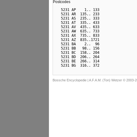
Postcodes
  5231 AP    1.. 133

  5231 AR  135.. 233

  5231 AS  235.. 333

  5231 AT  335.. 433

  5231 AV  435.. 633

  5231 AW  635.. 733

  5231 AX  735.. 833

  5231 AZ  835..1721

  5231 BA    2..  96

  5231 BB   98.. 156

  5231 BC  158.. 204

  5231 BD  206.. 264

  5231 BE  266.. 314

Bossche Encyclopedie |
A.F.A.M. (Ton) Wetzer © 2003-2