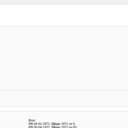
Bron
RB 04-01-1971. Bijlage 1971 no 5.
RB 05-04-1972. Bijlage 1972 no 83.