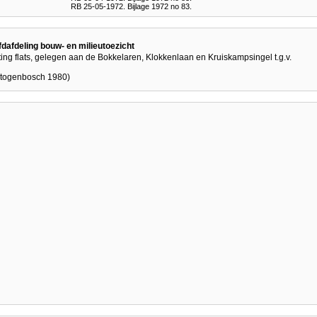
RB 25-05-1972. Bijlage 1972 no 83.
afdeling bouw- en milieutoezicht
ng flats, gelegen aan de Bokkelaren, Klokkenlaan en Kruiskampsingel t.g.v.
rtogenbosch 1980)