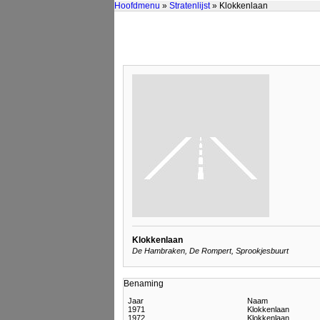
Hoofdmenu
»
Stratenlijst
» Klokkenlaan
Klokkenlaan
De Hambraken, De Rompert, Sprookjesbuurt
Benaming
Jaar
Naam
1971
Klokkenlaan
1972
Klokkenlaan