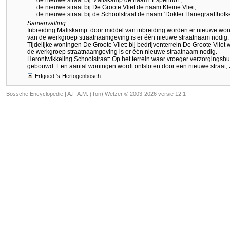
de nieuwe straat bij Maliskamp de naam ‘Espenhof’;
de nieuwe straat bij De Groote Vliet de naam
Kleine Vliet
;
de nieuwe straat bij de Schoolstraat de naam ‘Dokter Hanegraaffhofk
Samenvatting
Inbreiding Maliskamp: door middel van inbreiding worden er nieuwe won
van de werkgroep straatnaamgeving is er één nieuwe straatnaam nodig.
Tijdelijke woningen De Groote Vliet: bij bedrijventerrein De Groote Vlie
de werkgroep straatnaamgeving is er één nieuwe straatnaam nodig.
Herontwikkeling Schoolstraat: Op het terrein waar vroeger verzorgings
gebouwd. Een aantal woningen wordt ontsloten door een nieuwe straat, 
Erfgoed 's-Hertogenbosch
Bossche Encyclopedie |
A.F.A.M. (Ton) Wetzer © 2003-2026 versie 12.1