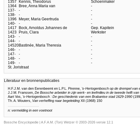
135
7
Kennis, Theodorus
Schoenmaker
136
4
Bree, Anna Maria van
-
137
-
-
-
138
-
-
-
139
6
Meyer, Maria Geertruda
-
140
-
-
-
141
7
Bock, Arnoldus Johannes de
Gep. Kapitein
142
3
Pruis, Clara
Werkster
143
-
-
-
144
-
-
-
145
20
Bastinée, Maria Theresia
-
146
-
-
-
147
-
-
-
148
-
-
-
149
-
-
-
St. Joristraat
Literatuur en bronnenpublicaties
H.F.J.M. van den Eerenbeemt en L.P.L. Pirenne,
's-Hertogenbosch op de drempel van e
J.J.M. Franssen,
De Bossche arbeider in zijn werk- en leefmilieu in de tweede helft v
Aart Vos,
's-Hertogenbosch : De geschiedenis van een Brabantse stad 1629-1990
(199
Th. A. Wouters,
Van verheffing naar begeleiding
XII (1968) 150
n: vermelding in een voetnoot
Bossche Encyclopedie |
A.F.A.M. (Ton) Wetzer © 2003-2026 versie 12.1