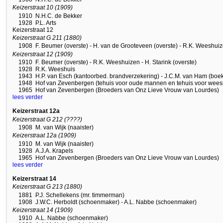
Keizerstraat 10 (1909)
1910
N.H.C. de Bekker
1928
P.L. Arts
Keizerstraat 12
Keizerstraat G 211 (1880)
1908
F. Beumer (overste) - H. van de Grooteveen (overste) - R.K. Weeshui
Keizerstraat 12 (1909)
1910
F. Beumer (overste) - R.K. Weeshuizen - H. Starink (overste)
1928
R.K. Weeshuis
1943
H.P. van Esch (kantoorbed. brandverzekering) - J.C.M. van Ham (boe
1948
Hof van Zevenbergen (tehuis voor oude mannen en tehuis voor wees
1965
Hof van Zevenbergen (Broeders van Onz Lieve Vrouw van Lourdes)
lees verder
Keizerstraat 12a
Keizerstraat G 212 (????)
1908
M. van Wijk (naaister)
Keizerstraat 12a (1909)
1910
M. van Wijk (naaister)
1928
A.J.A. Krapels
1965
Hof van Zevenbergen (Broeders van Onz Lieve Vrouw van Lourdes)
lees verder
Keizerstraat 14
Keizerstraat G 213 (1880)
1881
P.J. Schellekens (mr. timmerman)
1908
J.W.C. Herboldt (schoenmaker) - A.L. Nabbe (schoenmaker)
Keizerstraat 14 (1909)
1910
A.L. Nabbe (schoenmaker)