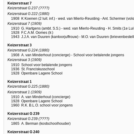
Keizerstraat 7
Keizerstraat G 237 (????)
Keizerstraat G 222 (1880)
1908
K Koenen (2 luit. inf.) - wed. van Mierlo-Reusting - Ant. Schermer (volo
Keizerstraat 7 (1909)
1910
G. Hartgens (ambt. S.S.) - wed. van Mierlo-Reusting - H. Smits (1e Luit.
1928
F.C.A.M. Oomes (Ir.)
1943
J.J.A. van Duuren (kantoorjuffrouw) - M.O. van Duuren (brievenbestell
Keizerstraat 3
Keizerstraat G 224 (1880)
1908
A. van Minderhout (concierge) - School voor betalende jongens
Keizerstraat 3 (1909)
1910
School voor betalende jongens
1936
St. Franciskusschool
1928
Openbare Lagere School
Keizerstraat 1
Keizerstraat G 225 (1880)
Keizerstraat 1 (1909)
1910
A. van Minderhout (concierge)
1928
Openbare Lagere School
1960
R.K. B.L.O. school voor jongens
Keizerstraat G 239
Keizerstraat G 239 (????)
1865
A. Berman (kostschoolhouder)
Keizerstraat G 240