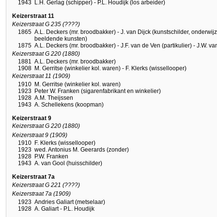
1943
L.H. Gerlag (schipper) - P.L. Houdijk (los arbeider)
Keizerstraat 11
Keizerstraat G 235 (????)
1865
A.L. Deckers (mr. broodbakker) - J. van Dijck (kunstschilder, onderwij
beeldende kunsten)
1875
A.L. Deckers (mr. broodbakker) - J.F. van de Ven (partikulier) - J.W. 
Keizerstraat G 220 (1880)
1881
A.L. Deckers (mr. broodbakker)
1908
M. Gerritse (winkelier kol. waren) - F. Klerks (wissellooper)
Keizerstraat 11 (1909)
1910
M. Gerritse (winkelier kol. waren)
1923
Peter W. Franken (sigarenfabrikant en winkelier)
1928
A.M. Theijssen
1943
A. Schellekens (koopman)
Keizerstraat 9
Keizerstraat G 220 (1880)
Keizerstraat 9 (1909)
1910
F. Klerks (wissellooper)
1923
wed. Antonius M. Geerards (zonder)
1928
P.W. Franken
1943
A. van Gool (huisschilder)
Keizerstraat 7a
Keizerstraat G 221 (????)
Keizerstraat 7a (1909)
1923
Andries Galiart (metselaar)
1928
A. Galiart - P.L. Houdijk