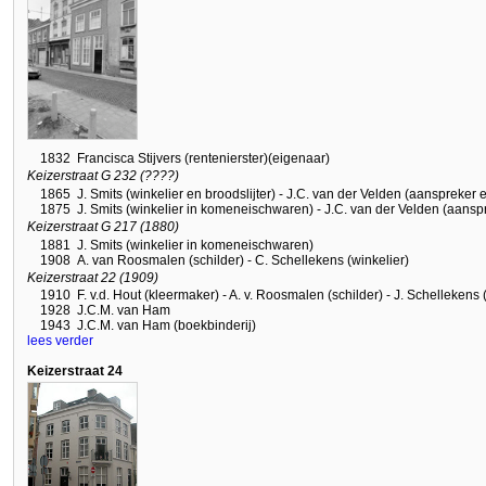
1832
Francisca Stijvers (rentenierster)(eigenaar)
Keizerstraat G 232 (????)
1865
J. Smits (winkelier en broodslijter) - J.C. van der Velden (aanspreker 
1875
J. Smits (winkelier in komeneischwaren) - J.C. van der Velden (aanspr
Keizerstraat G 217 (1880)
1881
J. Smits (winkelier in komeneischwaren)
1908
A. van Roosmalen (schilder) - C. Schellekens (winkelier)
Keizerstraat 22 (1909)
1910
F. v.d. Hout (kleermaker) - A. v. Roosmalen (schilder) - J. Schellekens 
1928
J.C.M. van Ham
1943
J.C.M. van Ham (boekbinderij)
lees verder
Keizerstraat 24