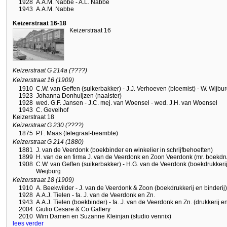
1928
A.A.M. Nabbe - A.L. Nabbe
1943
A.A.M. Nabbe
Keizerstraat 16-18
Keizerstraat 16
Keizerstraat G 214a (????)
Keizerstraat 16 (1909)
1910
C.W. van Geffen (suikerbakker) - J.J. Verhoeven (bloemist) - W. Wijbu
1923
Johanna Donhuijzen (naaister)
1928
wed. G.F. Jansen - J.C. mej. van Woensel - wed. J.H. van Woensel
1943
C. Gevelhof
Keizerstraat 18
Keizerstraat G 230 (????)
1875
P.F. Maas (telegraaf-beambte)
Keizerstraat G 214 (1880)
1881
J. van de Veerdonk (boekbinder en winkelier in schrijfbehoeften)
1899
H. van de en firma J. van de Veerdonk en Zoon Veerdonk (mr. boekdr
1908
C.W. van Geffen (suikerbakker) - H.G. van de Veerdonk (boekdrukkerij 
Weijburg
Keizerstraat 18 (1909)
1910
A. Beekwilder - J. van de Veerdonk & Zoon (boekdrukkerij en binderij)
1928
A.A.J. Tielen - fa. J. van de Veerdonk en Zn.
1943
A.A.J. Tielen (boekbinder) - fa. J. van de Veerdonk en Zn. (drukkerij e
2004
Giulio Cesare & Co Gallery
2010
Wim Damen en Suzanne Kleinjan (studio vennix)
lees verder