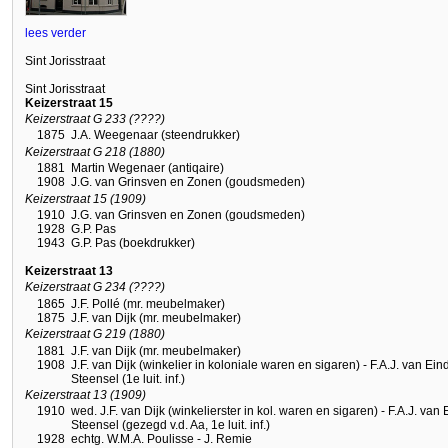
lees verder
Sint Jorisstraat
Sint Jorisstraat
Keizerstraat 15
Keizerstraat G 233 (????)
1875
J.A. Weegenaar (steendrukker)
Keizerstraat G 218 (1880)
1881
Martin Wegenaer (antiqaire)
1908
J.G. van Grinsven en Zonen (goudsmeden)
Keizerstraat 15 (1909)
1910
J.G. van Grinsven en Zonen (goudsmeden)
1928
G.P. Pas
1943
G.P. Pas (boekdrukker)
Keizerstraat 13
Keizerstraat G 234 (????)
1865
J.F. Pollé (mr. meubelmaker)
1875
J.F. van Dijk (mr. meubelmaker)
Keizerstraat G 219 (1880)
1881
J.F. van Dijk (mr. meubelmaker)
1908
J.F. van Dijk (winkelier in koloniale waren en sigaren) - F.A.J. van Ein
Steensel (1e luit. inf.)
Keizerstraat 13 (1909)
1910
wed. J.F. van Dijk (winkelierster in kol. waren en sigaren) - F.A.J. van 
Steensel (gezegd v.d. Aa, 1e luit. inf.)
1928
echtg. W.M.A. Poulisse - J. Remie