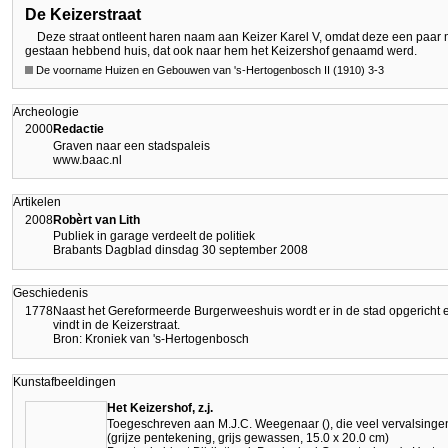
De Keizerstraat
Deze straat ontleent haren naam aan Keizer Karel V, omdat deze een paar m
gestaan hebbend huis, dat ook naar hem het Keizershof genaamd werd.
De voorname Huizen en Gebouwen van 's-Hertogenbosch II (1910) 3-3
Archeologie
2000
Redactie
Graven naar een stadspaleis
www.baac.nl
Artikelen
2008
Robèrt van Lith
Publiek in garage verdeelt de politiek
Brabants Dagblad dinsdag 30 september 2008
Geschiedenis
1778
Naast het Gereformeerde Burgerweeshuis wordt er in de stad opgericht
vindt in de Keizerstraat.
Bron: Kroniek van 's-Hertogenbosch
Kunstafbeeldingen
Het Keizershof, z.j.
Toegeschreven aan M.J.C. Weegenaar (), die veel vervalsinge
(grijze pentekening, grijs gewassen, 15.0 x 20.0 cm)