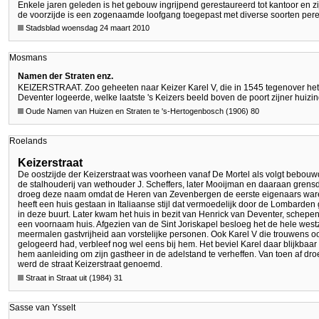
Enkele jaren geleden is het gebouw ingrijpend gerestaureerd tot kantoor en zi
de voorzijde is een zogenaamde loofgang toegepast met diverse soorten pe
Stadsblad woensdag 24 maart 2010
Mosmans
Namen der Straten enz.
KEIZERSTRAAT. Zoo geheeten naar Keizer Karel V, die in 1545 tegenover het
Deventer logeerde, welke laatste 's Keizers beeld boven de poort zijner huizi
Oude Namen van Huizen en Straten te 's-Hertogenbosch (1906) 80
Roelands
Keizerstraat
De oostzijde der Keizerstraat was voorheen vanaf De Mortel als volgt bebo
de stalhouderij van wethouder J. Scheffers, later Mooijman en daaraan gren
droeg deze naam omdat de Heren van Zevenbergen de eerste eigenaars war
heeft een huis gestaan in Italiaanse stijl dat vermoedelijk door de Lombard
in deze buurt. Later kwam het huis in bezit van Henrick van Deventer, sche
een voornaam huis. Afgezien van de Sint Joriskapel besloeg het de hele westz
meermalen gastvrijheid aan vorstelijke personen. Ook Karel V die trouwens o
gelogeerd had, verbleef nog wel eens bij hem. Het beviel Karel daar blijkbaa
hem aanleiding om zijn gastheer in de adelstand te verheffen. Van toen af dro
werd de straat Keizerstraat genoemd.
Straat in Straat uit (1984) 31
Sasse van Ysselt