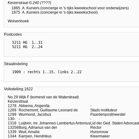
Keizerstraat G 240 (????)
1865
A. Kurvers (concierge in 's rijks kweekschool voor onderwijzers)
1875
A. Kurvers (concierge in 's rijks kweekschool)
Wolvenhoek
Postcodes
  5211 HG  1..31

Straatindeling
Volkstelling 1822
No 29 Wijk F (komend van de Waterstraat)
Keizerstraat
127
8
Abbema, Angenita
-
128
9
Rochemont, Guillaume Leonard de
Stads instituteur
129
9
Wurmond, Jacobus
Paardenpostmeester
130
-
-
-
131
8
Luijben, mr. Johannes Lambertus Antonius
Lid der Ged. Staten Advocaa
132
56
Burg, Adrianus van der
Rector
133
9
Wud, Amalie
Huisvrouw
134
4
Karrpen, Hendrikus
Kleermaker