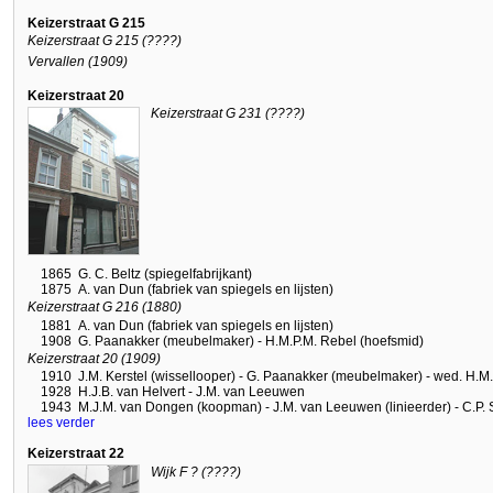
Keizerstraat G 215
Keizerstraat G 215 (????)
Vervallen (1909)
Keizerstraat 20
Keizerstraat G 231 (????)
1865
G. C. Beltz (spiegelfabrijkant)
1875
A. van Dun (fabriek van spiegels en lijsten)
Keizerstraat G 216 (1880)
1881
A. van Dun (fabriek van spiegels en lijsten)
1908
G. Paanakker (meubelmaker) - H.M.P.M. Rebel (hoefsmid)
Keizerstraat 20 (1909)
1910
J.M. Kerstel (wissellooper) - G. Paanakker (meubelmaker) - wed. H.M
1928
H.J.B. van Helvert - J.M. van Leeuwen
1943
M.J.M. van Dongen (koopman) - J.M. van Leeuwen (linieerder) - C.P. 
lees verder
Keizerstraat 22
Wijk F ? (????)