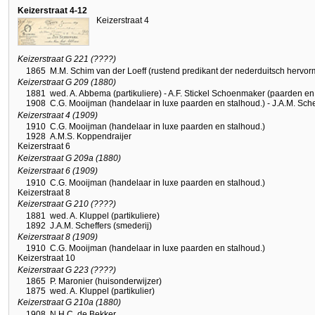
Keizerstraat 4-12
Keizerstraat 4
Keizerstraat G 221 (????)
1865
M.M. Schim van der Loeff (rustend predikant der nederduitsch herv
Keizerstraat G 209 (1880)
1881
wed. A. Abbema (partikuliere) - A.F. Stickel Schoenmaker (paarden en 
1908
C.G. Mooijman (handelaar in luxe paarden en stalhoud.) - J.A.M. Sche
Keizerstraat 4 (1909)
1910
C.G. Mooijman (handelaar in luxe paarden en stalhoud.)
1928
A.M.S. Koppendraijer
Keizerstraat 6
Keizerstraat G 209a (1880)
Keizerstraat 6 (1909)
1910
C.G. Mooijman (handelaar in luxe paarden en stalhoud.)
Keizerstraat 8
Keizerstraat G 210 (????)
1881
wed. A. Kluppel (partikuliere)
1892
J.A.M. Scheffers (smederij)
Keizerstraat 8 (1909)
1910
C.G. Mooijman (handelaar in luxe paarden en stalhoud.)
Keizerstraat 10
Keizerstraat G 223 (????)
1865
P. Maronier (huisonderwijzer)
1875
wed. A. Kluppel (partikulier)
Keizerstraat G 210a (1880)
1908
N.H.C. de Bekker