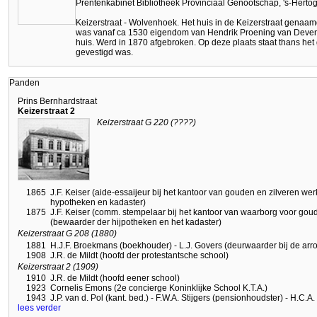
Prentenkabinet Bibliotheek Provinciaal Genootschap, 's-Hert
Keizerstraat - Wolvenhoek. Het huis in de Keizerstraat genaamd
was vanaf ca 1530 eigendom van Hendrik Proening van Deventh
huis. Werd in 1870 afgebroken. Op deze plaats staat thans het 
gevestigd was.
Panden
Prins Bernhardstraat
Keizerstraat 2
Keizerstraat G 220 (????)
1865
J.F. Keiser (aide-essaijeur bij het kantoor van gouden en zilveren werk
hypotheken en kadaster)
1875
J.F. Keiser (comm. stempelaar bij het kantoor van waarborg voor goud
(bewaarder der hijpotheken en het kadaster)
Keizerstraat G 208 (1880)
1881
H.J.F. Broekmans (boekhouder) - L.J. Govers (deurwaarder bij de ar
1908
J.R. de Mildt (hoofd der protestantsche school)
Keizerstraat 2 (1909)
1910
J.R. de Mildt (hoofd eener school)
1923
Cornelis Emons (2e concierge Koninklijke School K.T.A.)
1943
J.P. van d. Pol (kant. bed.) - F.W.A. Stijgers (pensionhoudster) - H.C.A
lees verder