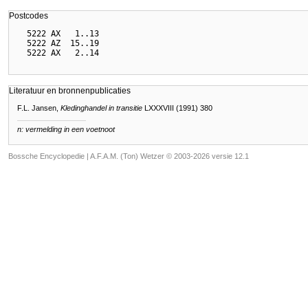
Postcodes
  5222 AX   1..13

  5222 AZ  15..19

Literatuur en bronnenpublicaties
F.L. Jansen,
Kledinghandel in transitie
LXXXVIII (1991) 380
n: vermelding in een voetnoot
Bossche Encyclopedie |
A.F.A.M. (Ton) Wetzer © 2003-2026 versie 12.1