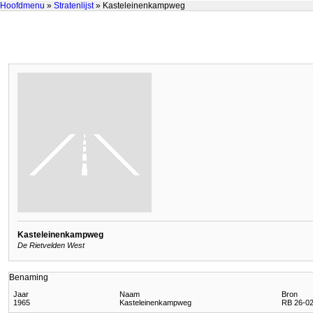
Hoofdmenu
»
Stratenlijst
» Kasteleinenkampweg
Kasteleinenkampweg
De Rietvelden West
Benaming
Jaar
Naam
Bron
1965
Kasteleinenkampweg
RB 26-02