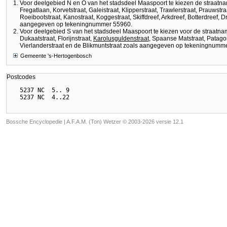
Voor deelgebied N en O van het stadsdeel Maaspoort te kiezen de straatn
Fregatlaan, Korvetstraat, Galeistraat, Klipperstraat, Trawlerstraat, Prauwstraa
Roeibootstraat, Kanostraat, Koggestraat, Skiffdreef, Arkdreef, Botterdreef, D
aangegeven op tekeningnummer 55960.
Voor deelgebied S van het stadsdeel Maaspoort te kiezen voor de straatn
Dukaatstraat, Florijnstraat,
Karolusguldenstraat
, Spaanse Matstraat, Patagon
Vierlanderstraat en de Blikmuntstraat zoals aangegeven op tekeningnumm
Gemeente 's-Hertogenbosch
Postcodes
  5237 NC  5.. 9

Bossche Encyclopedie |
A.F.A.M. (Ton) Wetzer © 2003-2026 versie 12.1