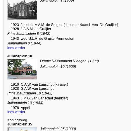
Julianaplein 8 (1909)
1923
Jacobus A.A.M. de Gruijter (directeur Naaml. Ven. De Gruijter)
1928
J.A.A.M. de Gruijter
Prins Mauritsplein 8 (1942)
1943
wed. J.L.H. de Gruijter-Vermeulen
Julianaplein 8 (1944)
lees verder
Julianaplein 10
Oranje Nassauplein N ongen. (1908)
Julianaplein 10 (1909)
1910
C.A.W. van Lanschot (kassier)
1928
G.A.W. van Lanschot
Prins Mauritsplein 10 (1942)
1943
J.M.G. van Lanschot (bankier)
Julianaplein 10 (1944)
1978
Appèl
lees verder
Koningsweg
Julianaplein 35
Julianaplein 35 (1909)