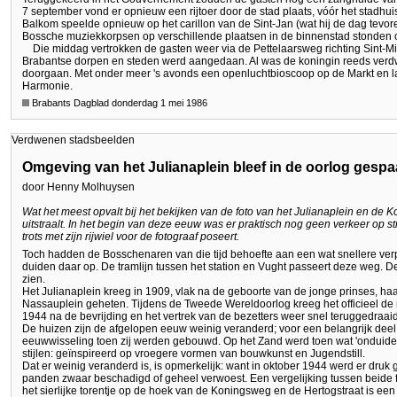
7 september vond er opnieuw een rijtoer door de stad plaats, vóór het stadh
Balkom speelde opnieuw op het carillon van de Sint-Jan (wat hij de dag tevo
Bossche muziekkorpsen op verschillende plaatsen in de binnenstad stonden 
Die middag vertrokken de gasten weer via de Pettelaarsweg richting Sint-M
Brabantse dorpen en steden werd aangedaan. Al was de koningin reeds verdwe
doorgaan. Met onder meer 's avonds een openluchtbioscoop op de Markt en la
Harmonie.
Brabants Dagblad donderdag 1 mei 1986
Verdwenen stadsbeelden
Omgeving van het Julianaplein bleef in de oorlog gespa
door Henny Molhuysen
Wat het meest opvalt bij het bekijken van de foto van het Julianaplein en de 
uitstraalt. In het begin van deze eeuw was er praktisch nog geen verkeer op str
trots met zijn rijwiel voor de fotograaf poseert.
Toch hadden de Bosschenaren van die tijd behoefte aan een wat snellere verpl
duiden daar op. De tramlijn tussen het station en Vught passeert deze weg. De 
zien.
Het Julianaplein kreeg in 1909, vlak na de geboorte van de jonge prinses, haar
Nassauplein geheten. Tijdens de Tweede Wereldoorlog kreeg het officieel de 
1944 na de bevrijding en het vertrek van de bezetters weer snel teruggedraaid
De huizen zijn de afgelopen eeuw weinig veranderd; voor een belangrijk deel 
eeuwwisseling toen zij werden gebouwd. Op het Zand werd toen wat 'onduidel
stijlen: geïnspireerd op vroegere vormen van bouwkunst en Jugendstill.
Dat er weinig veranderd is, is opmerkelijk: want in oktober 1944 werd er druk 
panden zwaar beschadigd of geheel verwoest. Een vergelijking tussen beide fot
het sierlijke torentje op de hoek van de Koningsweg en de Hertogstraat is een