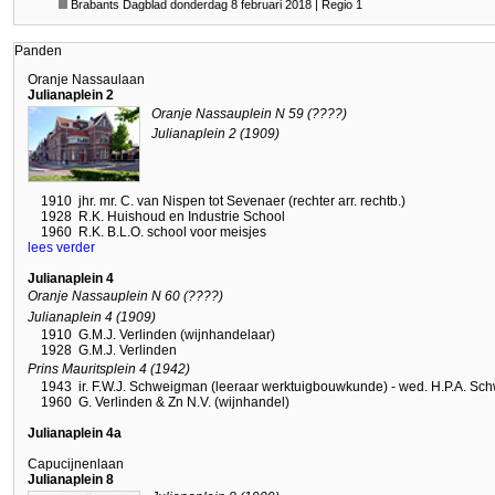
Brabants Dagblad donderdag 8 februari 2018 | Regio 1
Panden
Oranje Nassaulaan
Julianaplein 2
Oranje Nassauplein N 59 (????)
Julianaplein 2 (1909)
1910
jhr. mr. C. van Nispen tot Sevenaer (rechter arr. rechtb.)
1928
R.K. Huishoud en Industrie School
1960
R.K. B.L.O. school voor meisjes
lees verder
Julianaplein 4
Oranje Nassauplein N 60 (????)
Julianaplein 4 (1909)
1910
G.M.J. Verlinden (wijnhandelaar)
1928
G.M.J. Verlinden
Prins Mauritsplein 4 (1942)
1943
ir. F.W.J. Schweigman (leeraar werktuigbouwkunde) - wed. H.P.A. S
1960
G. Verlinden & Zn N.V. (wijnhandel)
Julianaplein 4a
Capucijnenlaan
Julianaplein 8