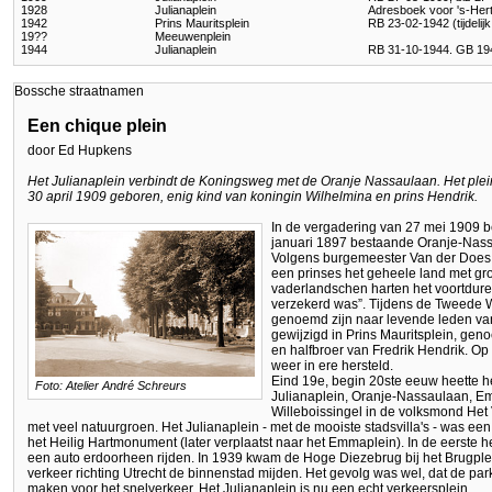
1928
Julianaplein
Adresboek voor 's-He
1942
Prins Mauritsplein
RB 23-02-1942 (tijdelij
19??
Meeuwenplein
1944
Julianaplein
RB 31-10-1944. GB 194
Bossche straatnamen
Een chique plein
door Ed Hupkens
Het Julianaplein verbindt de Koningsweg met de Oranje Nassaulaan. Het plein
30 april 1909 geboren, enig kind van koningin Wilhelmina en prins Hendrik.
In de vergadering van 27 mei 1909 
januari 1897 bestaande Oranje-Nass
Volgens burgemeester Van der Does 
een prinses het geheele land met gr
vaderlandschen harten het voortdure
verzekerd was”. Tijdens de Tweede 
genoemd zijn naar levende leden van 
gewijzigd in Prins Mauritsplein, ge
en halfbroer van Fredrik Hendrik. O
weer in ere hersteld.
Eind 19e, begin 20ste eeuw heette 
Foto: Atelier André Schreurs
Julianaplein, Oranje-Nassaulaan, E
Willeboissingel in de volksmond Het
met veel natuurgroen. Het Julianaplein - met de mooiste stadsvilla's - was een
het Heilig Hartmonument (later verplaatst naar het Emmaplein). In de eerste h
een auto erdoorheen rijden. In 1939 kwam de Hoge Diezebrug bij het Brugp
verkeer richting Utrecht de binnenstad mijden. Het gevolg was wel, dat de p
maken voor het snelverkeer. Het Julianaplein is nu een echt verkeersplein.