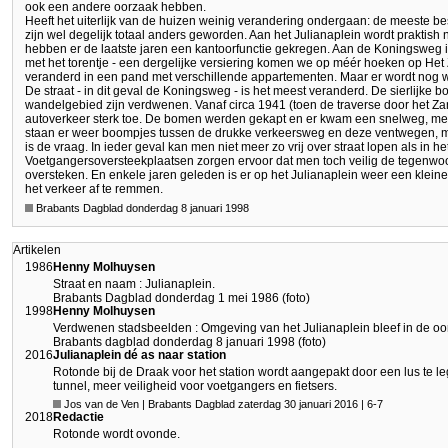
ook een andere oorzaak hebben.
Heeft het uiterlijk van de huizen weinig verandering ondergaan: de meeste 
zijn wel degelijk totaal anders geworden. Aan het Julianaplein wordt praktis
hebben er de laatste jaren een kantoorfunctie gekregen. Aan de Koningsweg i
met het torentje - een dergelijke versiering komen we op méér hoeken op Het
veranderd in een pand met verschillende appartementen. Maar er wordt nog 
De straat - in dit geval de Koningsweg - is het meest veranderd. De sierlijke
wandelgebied zijn verdwenen. Vanaf circa 1941 (toen de traverse door het Za
autoverkeer sterk toe. De bomen werden gekapt en er kwam een snelweg, me
staan er weer boompjes tussen de drukke verkeersweg en deze ventwegen, 
is de vraag. In ieder geval kan men niet meer zo vrij over straat lopen als in 
Voetgangersoversteekplaatsen zorgen ervoor dat men toch veilig de tegenw
oversteken. En enkele jaren geleden is er op het Julianaplein weer een klei
het verkeer af te remmen.
Brabants Dagblad donderdag 8 januari 1998
Artikelen
1986
Henny Molhuysen
Straat en naam : Julianaplein.
Brabants Dagblad donderdag 1 mei 1986 (foto)
1998
Henny Molhuysen
Verdwenen stadsbeelden : Omgeving van het Julianaplein bleef in de oo
Brabants dagblad donderdag 8 januari 1998 (foto)
2016
Julianaplein dé as naar station
Rotonde bij de Draak voor het station wordt aangepakt door een lus te l
tunnel, meer veiligheid voor voetgangers en fietsers.
Jos van de Ven | Brabants Dagblad zaterdag 30 januari 2016 | 6-7
2018
Redactie
Rotonde wordt ovonde.