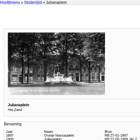
Hoofdmenu
»
Stratenlijst
» Julianaplein
Julianaplein
Het Zand
Benaming
Jaar
Naam
Bron
1897
Oranje Nassauplein
RB 27-01-1897
1909
Julianaplein
RB 27-05-1909, blz 2.