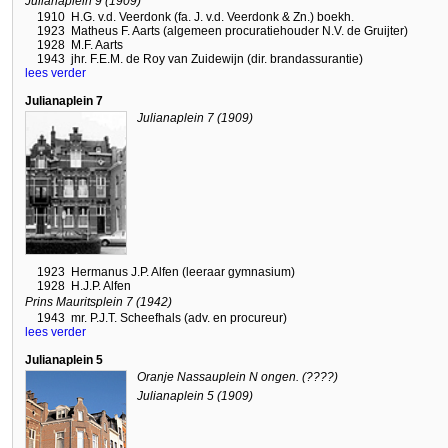
Julianaplein 9 (1909)
1910
H.G. v.d. Veerdonk (fa. J. v.d. Veerdonk & Zn.) boekh.
1923
Matheus F. Aarts (algemeen procuratiehouder N.V. de Gruijter)
1928
M.F. Aarts
1943
jhr. F.E.M. de Roy van Zuidewijn (dir. brandassurantie)
lees verder
Julianaplein 7
Julianaplein 7 (1909)
1923
Hermanus J.P. Alfen (leeraar gymnasium)
1928
H.J.P. Alfen
Prins Mauritsplein 7 (1942)
1943
mr. P.J.T. Scheefhals (adv. en procureur)
lees verder
Julianaplein 5
Oranje Nassauplein N ongen. (????)
Julianaplein 5 (1909)