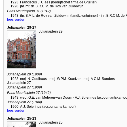
1923
Franciscus J. Claes (bedrijfschef firma de Gruijter)
1928
jhr. mr. dr. B.R.C.M. de Roy van Zuidewijn
Prins Mauritsplein 31 (1942)
1943
jhr. B.M.L. de Roy van Zuidewijn (landb.-ontginner) - jhr. B.R.C.M. de 
lees verder
Julianaplein 29-27
Julianaplein 29
Julianaplein 29 (1909)
1928
mej. N. Coolhaas - mej. W.P.M. Kraetzer - mej. A.C.M. Sanders
Julianaplein 27
Julianaplein 27 (1909)
Prins Mauritsplein 27 (1942)
1943
wed. G.E. van Meteren-van Doorn - A.J. Spierings (accountantskantoor)
Julianaplein 27 (1944)
1960
A.J. Spierings (accountants kantoor)
lees verder
Julianaplein 25-23
Julianaplein 25