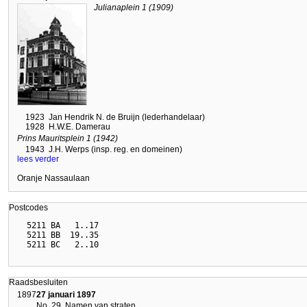
Julianaplein 1 (1909)
1923
Jan Hendrik N. de Bruijn (lederhandelaar)
1928
H.W.E. Damerau
Prins Mauritsplein 1 (1942)
1943
J.H. Werps (insp. reg. en domeinen)
lees verder
Oranje Nassaulaan
Postcodes
  5211 BA   1..17

  5211 BB  19..35

Raadsbesluiten
1897
27 januari 1897
No. 29. Namen van straten