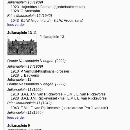
Julianaplein 15 (1909)
1923
Hajonidus I. Bolman (rijksbetaalmeester)
1928
G. Aronsohn
Prins Mauritsplein 15 (1942)
1943
B.J.W. Vroom (arts) - B.J.W. Vroom (arts)
lees verder
Julianaplein 13-11
Julianaplein 13
Oranje Nassauplein N ongen. (????)
Julianaplein 13 (1909)
1910
P. Verhulst-Kluijtmans (grossier)
1928
J. Bauwens
Julianaplein 11
Oranje Nassauplein N ongen. (????)
Julianaplein 11 (1909)
1910
B.A.E.J.M. van Rijckevorsel - E.M.L.E. van Rijckevorsel
1928
B.A.E.J.M. Rijckevorsel - mej. E.M.L.E. van Rijckevorsel
Prins Mauritsplein 11 (1942)
1943
E.M.L.E. van Rijckevorsel (secretaresse 'Pro Juventute')
Julianaplein 11 (1944)
lees verder
Julianaplein 9