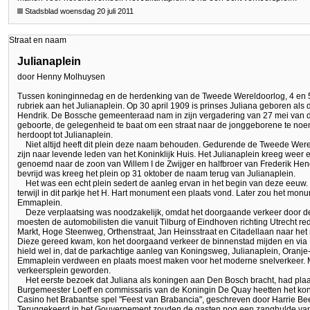
Stadsblad woensdag 20 juli 2011
Straat en naam
Julianaplein
door Henny Molhuysen
Tussen koninginnedag en de herdenking van de Tweede Wereldoorlog, 4 en 
rubriek aan het Julianaplein. Op 30 april 1909 is prinses Juliana geboren al
Hendrik. De Bossche gemeenteraad nam in zijn vergadering van 27 mei van da
geboorte, de gelegenheid te baat om een straat naar de jonggeborene te no
herdoopt tot Julianaplein.
Niet altijd heeft dit plein deze naam behouden. Gedurende de Tweede Wer
zijn naar levende leden van het Koninklijk Huis. Het Julianaplein kreeg weer
genoemd naar de zoon van Willem I de Zwijger en halfbroer van Frederik Hen
bevrijd was kreeg het plein op 31 oktober de naam terug van Julianaplein.
Het was een echt plein sedert de aanleg ervan in het begin van deze eeuw
terwijl in dit parkje het H. Hart monument een plaats vond. Later zou het mon
Emmaplein.
Deze verplaatsing was noodzakelijk, omdat het doorgaande verkeer door de
moesten de automobilisten die vanuit Tilburg of Eindhoven richting Utrecht re
Markt, Hoge Steenweg, Orthenstraat, Jan Heinsstraat en Citadellaan naar het
Dieze gereed kwam, kon het doorgaand verkeer de binnenstad mijden en via H
hield wel in, dat de parkachtige aanleg van Koningsweg, Julianaplein, Oran
Emmaplein verdween en plaats moest maken voor het moderne snelverkeer. Mo
verkeersplein geworden.
Het eerste bezoek dat Juliana als koningen aan Den Bosch bracht, had pla
Burgemeester Loeff en commissaris van de Koningin De Quay heetten het konin
Casino het Brabantse spel "Feest van Brabancia", geschreven door Harrie Be
Teruggekeerd in het Gouvernement zouden de gasten nog een zanghulde v