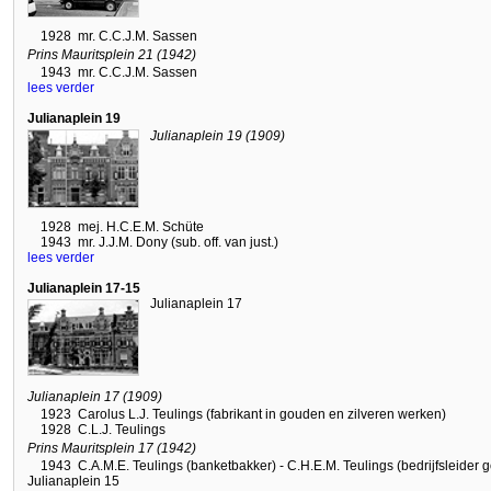
1928
mr. C.C.J.M. Sassen
Prins Mauritsplein 21 (1942)
1943
mr. C.C.J.M. Sassen
lees verder
Julianaplein 19
Julianaplein 19 (1909)
1928
mej. H.C.E.M. Schüte
1943
mr. J.J.M. Dony (sub. off. van just.)
lees verder
Julianaplein 17-15
Julianaplein 17
Julianaplein 17 (1909)
1923
Carolus L.J. Teulings (fabrikant in gouden en zilveren werken)
1928
C.L.J. Teulings
Prins Mauritsplein 17 (1942)
1943
C.A.M.E. Teulings (banketbakker) - C.H.E.M. Teulings (bedrijfsleider 
Julianaplein 15