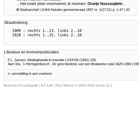
... Het ovale plein voornoemd, te noemen:
Oranje Nassauplein
...
Stadsarchief | GAHt Notulen gemeenteraad 1897 nr. 1(27.01) p. 1-47 | 43
Straatindeling
  1909 : rechts 1..13, links 2..10

Literatuur en bronnenpublicaties
F.L. Jansen,
Kledinghandel in transitie
LXXXVIII (1991) 230
Aart Vos,
's-Hertogenbosch : De geschiedenis van een Brabantse stad 1629-1990
(199
n: vermelding in een voetnoot
Bossche Encyclopedie |
A.F.A.M. (Ton) Wetzer © 2003-2026 versie 12.1